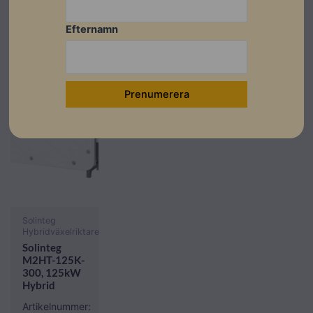
Restnoterad
Efternamn
Solinteg
Hybridväxelriktare
Solinteg
M2HT-125K-
300, 125kW
Hybrid
Artikelnummer: