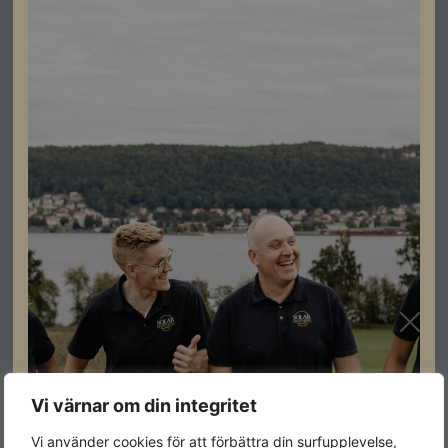
Används med kompatibel Hybridväxelriktare såsom
Solintegs Större hybrider
För mer info, hör av dig till Solar Partners!
Specifikationer
Varumärke
Samvolt
Effekt
200 kWh
Vi värnar om din integritet
Mått (Bredd,
1150*1375*2200mm
Djup, Höjd)
Vi använder cookies för att förbättra din surfupplevelse,