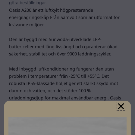
göra beställningar.
Oasis A200 är ett luftkylt högpresterande
energilagringsskåp Från Samvolt som är utformat för
krävande miljöer.
Den är byggd med Sunwoda-utvecklade LFP-
battericeller med lång livslängd och garanterar ökad
säkerhet, stabilitet och över 9000 laddningscykler.
Med inbyggd luftkonditionering fungerar den utan
problem i temperaturer från -25°C till +55°C. Det
robusta IP55-klassade höljet ger ett starkt skydd mot
damm och vatten, och det stöder 100 %
urladdningsdjup för maximal användbar energi. Oasis
levererar pålitlig, långvarig prestanda under alla
förhållanden.
Gjord för peak-shaving, flexibilitetsmarknader och AI-
energioptimering.