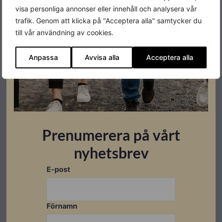
visa personliga annonser eller innehåll och analysera vår
Vikt
＜2300kg
trafik. Genom att klicka på "Acceptera alla" samtycker du
Max. C-tal
1C
till vår användning av cookies.
Kylningsmetod
Luftkyld
Anpassa
Avvisa alla
Acceptera alla
IP-klassning
IP55
Prenumerera på vårt
Datablad
nyhetsbrev
Ladda ner
E-post
Förnamn
Relaterade produkter