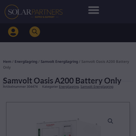
Hoppa
till
innehåll
Hem
/
Energilagring
/
Samvolt Energilagring
/ Samvolt Oasis A200 Battery
Only
Samvolt Oasis A200 Battery Only
Artikelnummer
304474
Kategorier
Energilagring
,
Samvolt Energilagring