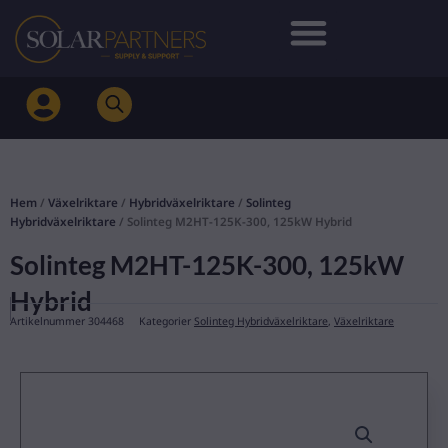
Hoppa
till
innehåll
Hem
/
Växelriktare
/
Hybridväxelriktare
/
Solinteg
Hybridväxelriktare
/ Solinteg M2HT-125K-300, 125kW Hybrid
Solinteg M2HT-125K-300, 125kW
Hybrid
Artikelnummer
304468
Kategorier
Solinteg Hybridväxelriktare
,
Växelriktare