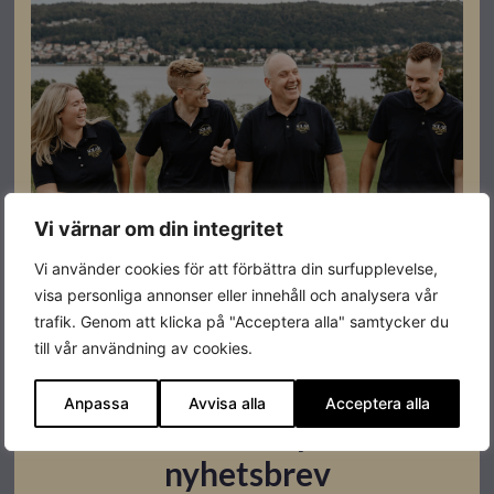
Registrera dig som partner för att se priser och kunna
göra beställningar.
Specifikationer
Batteriförberedd
JA
Vi värnar om din integritet
Effekt
125kW
Vi använder cookies för att förbättra din surfupplevelse,
Varumärke
Solinteg
visa personliga annonser eller innehåll och analysera vår
trafik. Genom att klicka på "Acceptera alla" samtycker du
IP klass
IP 66
till vår användning av cookies.
Anpassa
Avvisa alla
Acceptera alla
Prenumerera på vårt
nyhetsbrev
Datablad