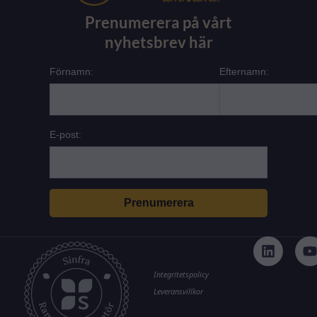
Prenumerera på vårt
nyhetsbrev här
Förnamn:
Efternamn:
E-post:
L
i
n
k
t
Integritetspolicy
e
Leveransvillkor
d
i