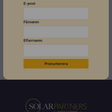
E-post
Datablad
Förnamn
Montageanvisningar
Manual
Efternamn