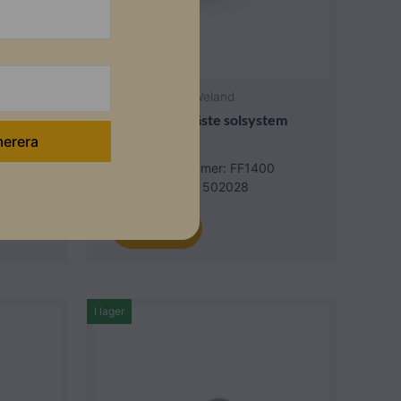
eland
Falsat plåttak Weland
plett
Weland Falsfäste solsystem
monterad zm
00
Lev. artikelnummer: FF1400
Artikelnummer: 502028
Läs mer
I lager