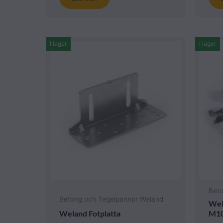
I lager
I lager
Bet
Betong och Tegelpannor Weland
Wel
Weland Fotplatta
M10