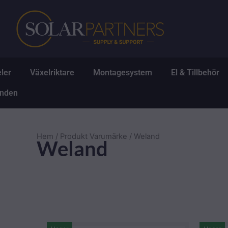
Hoppa
till
innehåll
Öppna Solpaneler
Öppna Växelriktare
Öppna Montagesys
Ö
ler
Växelriktare
Montagesystem
El & Tillbehör
Öppna Erbjudanden
anden
Hem
/ Produkt Varumärke / Weland
Weland