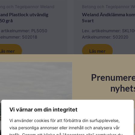
ong och Tegelpannor Weland
Betong och Tegelpannor W
and Plastlock utvändig
Weland Ändklämma kom
50 grå
Svart
. artikelnummer: PL5050
Lev. artikelnummer: SKL1
ikelnummer: 502018
Artikelnummer: 502020
Läs mer
Läs mer
Prenumere
I lager
nyhet
E-post
Vi värnar om din integritet
Vi använder cookies för att förbättra din surfupplevelse,
Förnamn
visa personliga annonser eller innehåll och analysera vår
trafik. Genom att klicka på "Acceptera alla" samtycker du