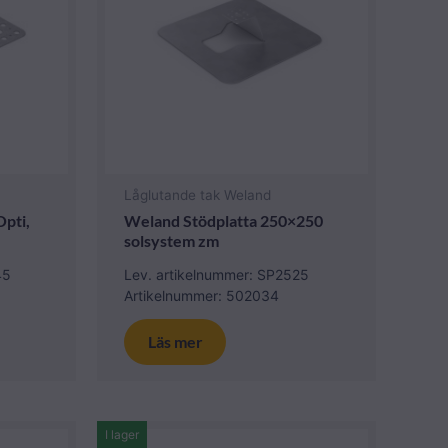
Låglutande tak Weland
pti,
Weland Stödplatta 250×250
solsystem zm
45
Lev. artikelnummer: SP2525
Artikelnummer: 502034
Läs mer
I lager