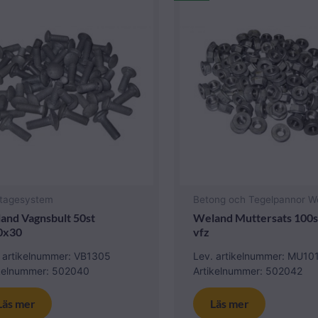
tagesystem
Betong och Tegelpannor W
and Vagnsbult 50st
Weland Muttersats 100
0x30
vfz
 artikelnummer: VB1305
Lev. artikelnummer: MU10
ikelnummer: 502040
Artikelnummer: 502042
Läs mer
Läs mer