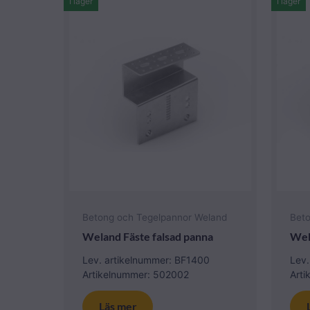
I lager
I lager
Betong och Tegelpannor Weland
Bet
Weland Fäste falsad panna
Wel
Lev. artikelnummer: BF1400
Lev.
Artikelnummer: 502002
Art
Läs mer