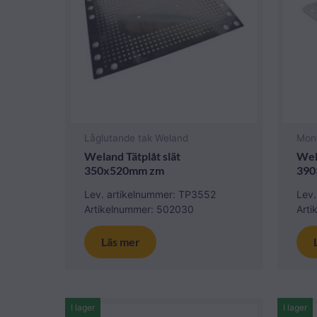
Låglutande tak Weland
Mon
Weland Tätplåt slät
Wel
350x520mm zm
390
Lev. artikelnummer: TP3552
Lev
Artikelnummer: 502030
Art
Läs mer
I lager
I lager