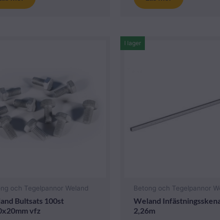
I lager
ong och Tegelpannor Weland
Betong och Tegelpannor W
and Bultsats 100st
Weland Infästningssken
x20mm vfz
2,26m