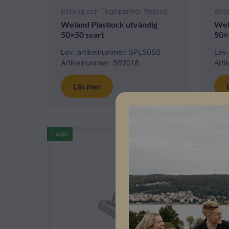
Betong och Tegelpannor Weland
Bet
Weland Plastlock utvändig
Wel
50×50 svart
50×
Lev. artikelnummer: SPL5050
Lev
Artikelnummer: 502016
Art
Läs mer
I lager
I lager