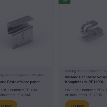
I lager
Betong och Tegelpannor W
ong och Tegelpannor Weland
Weland Pannfäste Solsy
and Fäste ofalsad panna
Komplett zm (PF1400)
 artikelnummer: TF1400
Lev. artikelnummer: PF14
ikelnummer: 502004
Artikelnummer: 502005
Läs mer
Läs mer