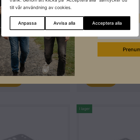
till vår användning av cookies.
Efternamn
Anpassa
Avvisa alla
Acceptera alla
ong och Tegelpannor Weland
Betong och Tegelpannor W
and Mittklämma komplett
Weland Mittklämma kom
rt
Grå
. artikelnummer: SKL2000
Lev. artikelnummer: KL20
ikelnummer: 502024
Artikelnummer: 502026
Läs mer
Läs mer
I lager