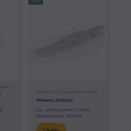
I lager
eland
Betong och Tegelpannor Weland
s
Weland Läktfäste
00
Lev. artikelnummer: LF1400
Artikelnummer: 502006
Läs mer