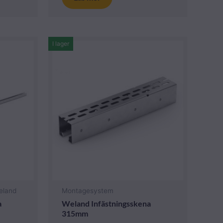
I lager
eland
Montagesystem
a
Weland Infästningsskena
315mm