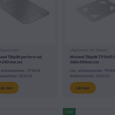
tagesystem
Låglutande tak Weland
and Tätplåt perforerad
Weland Tätplåt TP3645 O
×240 mm zm
360x450mm zm
. artikelnummer: TP3924
Lev. artikelnummer: TP36
ikelnummer: 502032
Artikelnummer: 502033
Läs mer
Läs mer
I lager