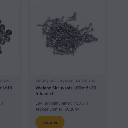
eland
Betong och Tegelpannor Weland
st M10
Weland Skruvsats 100st 6×30
6-kant rf
10
Lev. artikelnummer: TS6310
Artikelnummer: 502044
Läs mer