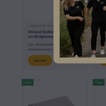
Låglutande tak Weland
Bet
Weland Ändklämma solsystem
Wel
zm till låglutande system
Sva
Lev. artikelnummer: KL3050
Lev
Artikelnummer: 502023
Art
Läs mer
I lager
I lager