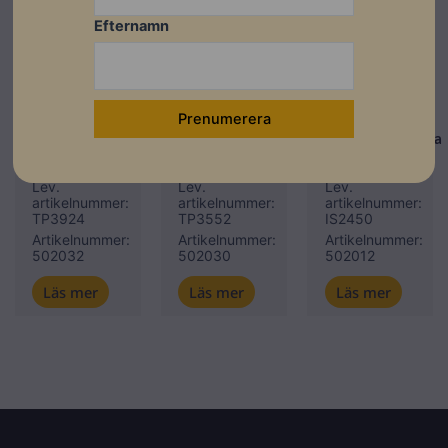
Efternamn
Montagesystem
Låglutande tak
Weland
Låglutande tak
Weland
Weland
Tätplåt
Weland
perforerad
Tätplåt slät
Weland
390×240
350x520mm
Infästningsskena
mm zm
zm
2,26m
Lev.
Lev.
Lev.
artikelnummer:
artikelnummer:
artikelnummer:
TP3924
TP3552
IS2450
Artikelnummer:
Artikelnummer:
Artikelnummer:
502032
502030
502012
Läs mer
Läs mer
Läs mer