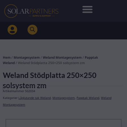
Hoppa
till
innehåll
Hem
/
Montagesystem
/
Weland Montagesystem
/
Papptak
Weland
/ Weland Stödplatta 250×250 solsystem zm
Weland Stödplatta 250×250
solsystem zm
Artikelnummer
502034
Kategorier
Låglutande tak Weland
,
Montagesystem
,
Papptak Weland
,
Weland
Montagesystem