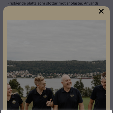
Fristående platta som stöttar mot snölaster. Används
som komplement till Weland tätplåt.
Specifikationer
Produktgaranti
30 år
Färg
Grå
Varumärke
Weland
Leverantörens
SP2525
artikelnummer