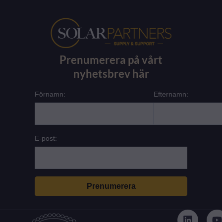
Prenumerera på vårt
nyhetsbrev här
Förnamn:
Efternamn:
E-post:
L
i