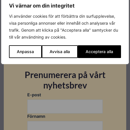
Vi värnar om din integritet
Montageanvisningar
Vi använder cookies för att förbättra din surfupplevelse,
Ladda ner
visa personliga annonser eller innehåll och analysera vår
trafik. Genom att klicka på "Acceptera alla" samtycker du
till vår användning av cookies.
Relaterade produkter
Anpassa
Avvisa alla
Acceptera alla
I lager
I lager
I lager
Prenumerera på vårt
nyhetsbrev
E-post
Förnamn