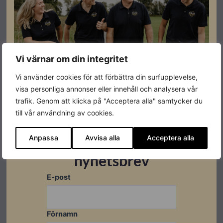
Plastlock/ändskydd utvändig 50×50
Specifikationer
Vi värnar om din integritet
Vi använder cookies för att förbättra din surfupplevelse,
Produktgaranti
30 år
visa personliga annonser eller innehåll och analysera vår
trafik. Genom att klicka på "Acceptera alla" samtycker du
Färg
Svart
till vår användning av cookies.
Varumärke
Weland
Anpassa
Avvisa alla
Acceptera alla
Prenumerera på vårt
Leverantörens
SPL5050
nyhetsbrev
artikelnummer
E-post
Förnamn