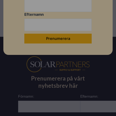
Efternamn
Prenumerera på vårt
nyhetsbrev här
Förnamn:
Efternamn: