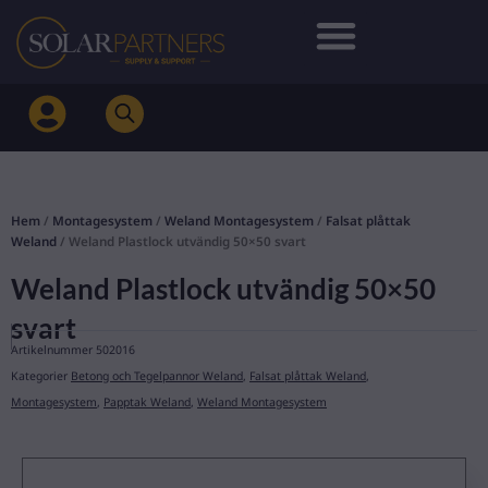
Hoppa
till
innehåll
Hem
/
Montagesystem
/
Weland Montagesystem
/
Falsat plåttak
Weland
/ Weland Plastlock utvändig 50×50 svart
Weland Plastlock utvändig 50×50
svart
Artikelnummer
502016
Kategorier
Betong och Tegelpannor Weland
,
Falsat plåttak Weland
,
Montagesystem
,
Papptak Weland
,
Weland Montagesystem