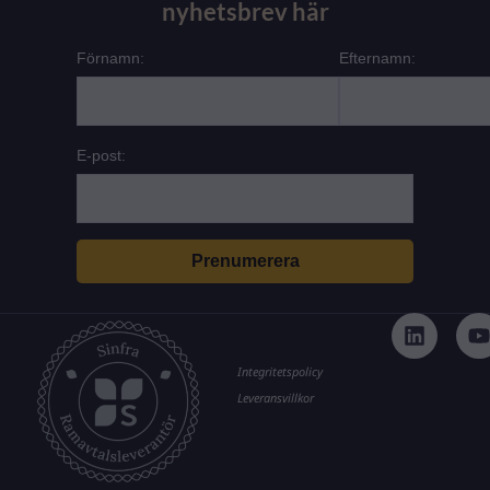
nyhetsbrev här
Förnamn:
Efternamn:
E-post:
L
i
n
k
t
Integritetspolicy
e
Leveransvillkor
d
i
n