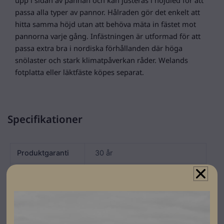
passa alla typer av pannor. Hålraden gör det enkelt att
hitta samma höjd utan att behöva mäta in fästet mot
pannorna varje gång. Infästningen är utformad för att
passa extra bra i nordiska förhållanden där höga
snölaster och stark klimatpåverkan råder. Welands
fotplatta eller läktfäste köpes separat.
Specifikationer
Produktgaranti
30 år
Färg
Grå
Varumärke
Weland
Leverantörens
TF1400
artikelnummer