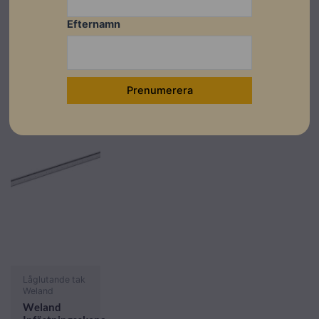
Läs mer
Läs mer
Läs mer
Efternamn
I lager
Låglutande tak
Weland
Weland