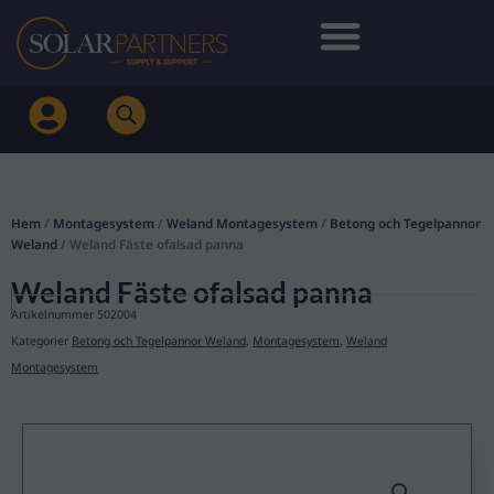
Hoppa
till
innehåll
Hem
/
Montagesystem
/
Weland Montagesystem
/
Betong och Tegelpannor
Weland
/ Weland Fäste ofalsad panna
Weland Fäste ofalsad panna
Artikelnummer
502004
Kategorier
Betong och Tegelpannor Weland
,
Montagesystem
,
Weland
Montagesystem