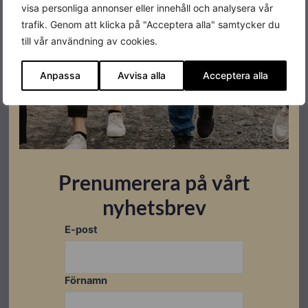
visa personliga annonser eller innehåll och analysera vår
trafik. Genom att klicka på "Acceptera alla" samtycker du
till vår användning av cookies.
Anpassa
Avvisa alla
Acceptera alla
Prenumerera på vårt
Montagesystem
Montagesystem
Montagesystem
Weland
Weland
Weland
nyhetsbrev
Mittklämma
Ändklämma
Plastlock
komplett
komplett
utvändig
E-post
Svart
Svart
50×50 svart
Lev.
Lev.
Lev.
artikelnummer:
artikelnummer:
artikelnummer:
SKL2000
SKL1000
SPL5050
Förnamn
Artikelnummer:
Artikelnummer:
Artikelnummer:
502024
502020
502016