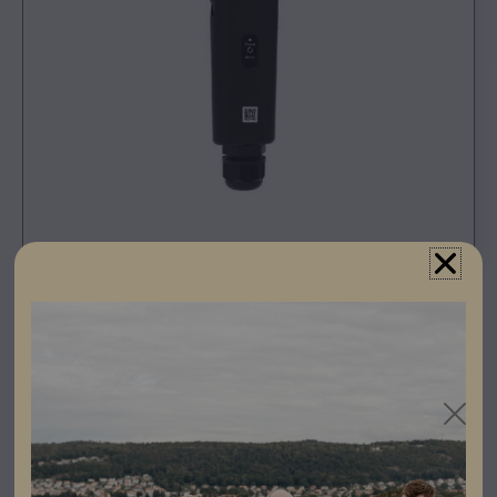
Registrera dig som partner för att se priser och kunna
göra beställningar.
Growatt ShineLan-X är en Wi-Fi-dongel. Den är
speciellt utvecklad för online övervakning och
underhåll av Growatt trefas -X, -XH och -XE serie
växelriktare.