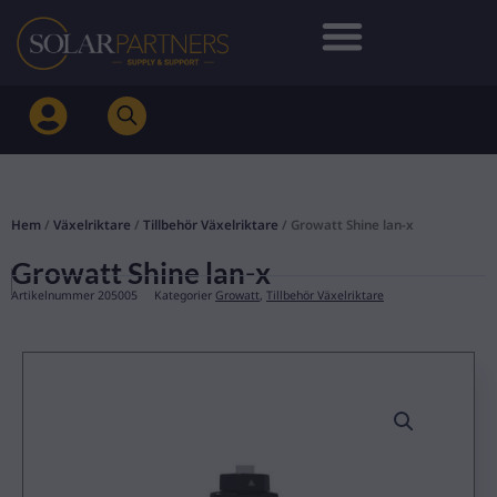
Hoppa
till
innehåll
Hem
/
Växelriktare
/
Tillbehör Växelriktare
/ Growatt Shine lan-x
Growatt Shine lan-x
Artikelnummer
205005
Kategorier
Growatt
,
Tillbehör Växelriktare