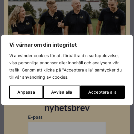
Plug and Play och en direkt Ethernet-anslutning gör en
konfiguration mycket enkel. Den inbyggda lagringen
sparar data upp till en månad.
Vi värnar om din integritet
Specifikationer
Vi använder cookies för att förbättra din surfupplevelse,
visa personliga annonser eller innehåll och analysera vår
trafik. Genom att klicka på "Acceptera alla" samtycker du
Färg
Svart
till vår användning av cookies.
Varumärke
Growatt
Anpassa
Avvisa alla
Acceptera alla
Prenumerera på vårt
nyhetsbrev
E-post
Datablad