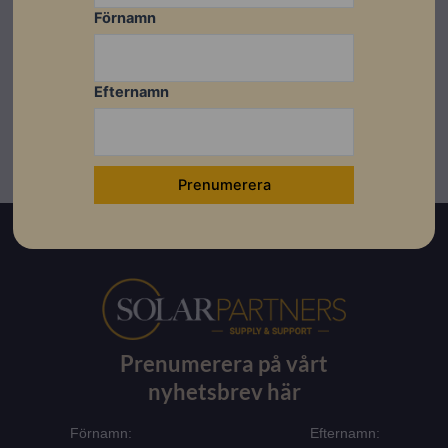
Förnamn
Ladda ner
Efternamn
Prenumerera på vårt
nyhetsbrev här
Förnamn:
Efternamn: