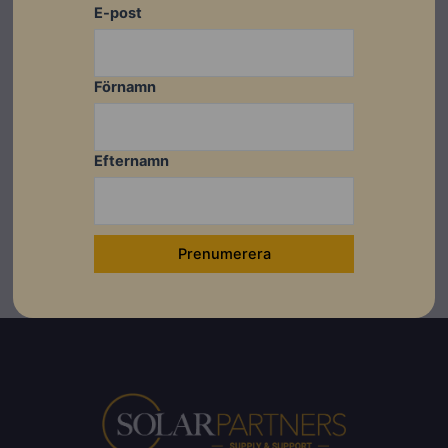
E-post
Installation av CheckWatt CM10
Länkar
Förnamn
Monitoring System Introduction - Engelska
Efternamn