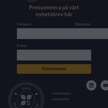
Prenumerera på vårt
nyhetsbrev här
Förnamn:
Efternamn:
E-post:
L
i
n
k
t
Integritetspolicy
e
Leveransvillkor
d
i