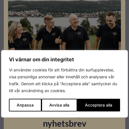
Batteriförberedd
JA
Effekt
8kW
Antal MPPT
2
Färg
Vit
Varumärke
Growatt
Vi värnar om din integritet
Vi använder cookies för att förbättra din surfupplevelse,
visa personliga annonser eller innehåll och analysera vår
trafik. Genom att klicka på "Acceptera alla" samtycker du
till vår användning av cookies.
Datablad
Anpassa
Avvisa alla
Acceptera alla
Prenumerera på vårt
Ladda ner
nyhetsbrev
Montageanvisningar