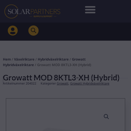
Hoppa
till
innehåll
Hem
/
Växelriktare
/
Hybridväxelriktare
/
Growatt
Hybridväxelriktare
/ Growatt MOD 8KTL3-XH (Hybrid)
Growatt MOD 8KTL3-XH (Hybrid)
Artikelnummer
204022
Kategorier
Growatt
,
Growatt Hybridväxelriktare