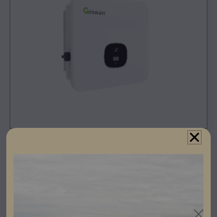
Registrera dig som partner för att se priser och kunna
göra beställningar.
Specifikationer