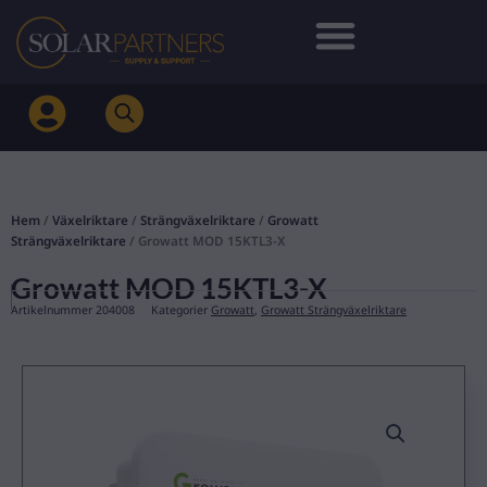
Hoppa
till
innehåll
Hem
/
Växelriktare
/
Strängväxelriktare
/
Growatt
Strängväxelriktare
/ Growatt MOD 15KTL3-X
Growatt MOD 15KTL3-X
Artikelnummer
204008
Kategorier
Growatt
,
Growatt Strängväxelriktare