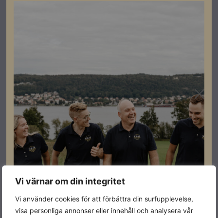
överspänningsskydd (SPD Typ 2. OBS, ej utbytbara)
Specifikationer
Vikt
14 kg
Dimensioner
178 × 387 × 425 mm
Djup
178
Bredd
387
Höjd
425
Vi värnar om din integritet
Batteriförberedd
NEJ
Vi använder cookies för att förbättra din surfupplevelse,
Vikt
14
visa personliga annonser eller innehåll och analysera vår