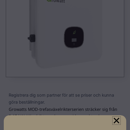
Registrera dig som partner för att se priser och kunna
göra beställningar.
Growatts MOD-trefasväxelrikterserien sträcker sig från
3-15 kW. Växelriktarna kommer i kompakt och snygg
design med enkelt installation och
övervakningsfunktioner. Inbyggda AC och DC