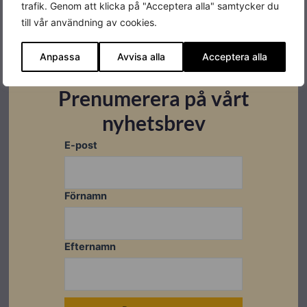
trafik. Genom att klicka på "Acceptera alla" samtycker du
Effekt
15kW
till vår användning av cookies.
Produktgaranti
5+5 år
Anpassa
Avvisa alla
Acceptera alla
Antal MPPT
2
Prenumerera på vårt
Färg
Vit
nyhetsbrev
Varumärke
Growatt
E-post
Förnamn
Datablad
Efternamn
Ladda ner
Länkar