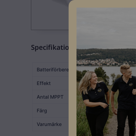
Specifikationer
Batteriförberedd
JA
Effekt
20kW
Antal MPPT
2
Färg
Vit
Varumärke
Growatt