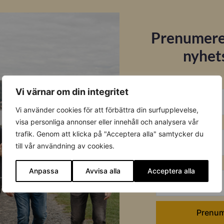
Prenumere
nyhet
Datablad
E-post
Vi värnar om din integritet
Ladda ner
Vi använder cookies för att förbättra din surfupplevelse,
Förnamn
visa personliga annonser eller innehåll och analysera vår
Montageanvisning
trafik. Genom att klicka på "Acceptera alla" samtycker du
till vår användning av cookies.
Installation av CheckWatt 
Efternamn
Anpassa
Avvisa alla
Acceptera alla
Länkar
Monitoring System Introduc