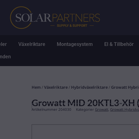
Hoppa
till
innehåll
Öppna Solpaneler
Öppna Växelriktare
Öppna Montagesys
Ö
ler
Växelriktare
Montagesystem
El & Tillbehör
Öppna Erbjudanden
anden
Hem
/
Växelriktare
/
Hybridväxelriktare
/
Growatt Hybri
Growatt MID 20KTL3-XH (
Artikelnummer
204030
Kategorier
Growatt
,
Growatt Hybridvä