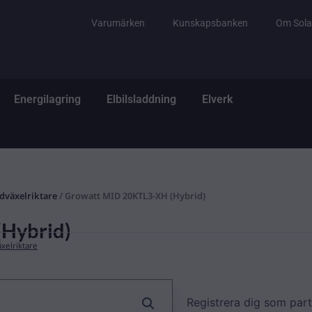
Varumärken
Kunskapsbanken
Om Sola
tem
ppna El & Tillbehör
Öppna Energilagring
Öppna Elbilsladdning
Öppna Elverk
Energilagring
Elbilsladdning
Elverk
dväxelriktare
/ Growatt MID 20KTL3-XH (Hybrid)
Hybrid)
xelriktare
Registrera dig som part