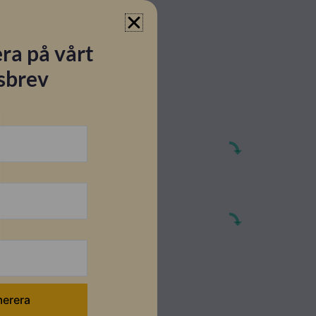
ra på vårt
sbrev
ar
CM10
tion - Engelska