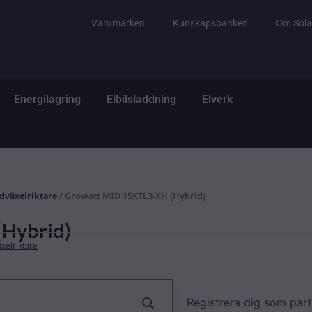
Varumärken
Kunskapsbanken
Om Sola
tem
ppna El & Tillbehör
Öppna Energilagring
Öppna Elbilsladdning
Öppna Elverk
Energilagring
Elbilsladdning
Elverk
dväxelriktare
/ Growatt MID 15KTL3-XH (Hybrid)
Hybrid)
xelriktare
Registrera dig som part