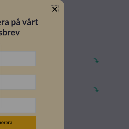
ra på vårt
sbrev
ar
CM10
tion - Engelska