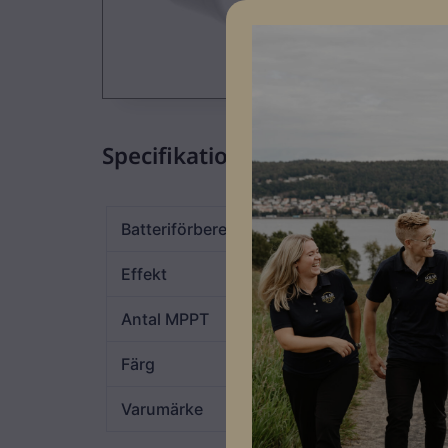
Specifikationer
Batteriförberedd
JA
Effekt
15kW
Antal MPPT
2
Färg
Vit
Varumärke
Growatt