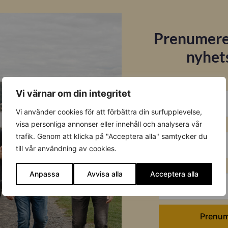
Prenumere
nyhet
Datablad
E-post
Vi värnar om din integritet
Ladda ner
Vi använder cookies för att förbättra din surfupplevelse,
Förnamn
visa personliga annonser eller innehåll och analysera vår
Montageanvisning
trafik. Genom att klicka på "Acceptera alla" samtycker du
till vår användning av cookies.
Installation av CheckWatt 
Efternamn
Anpassa
Avvisa alla
Acceptera alla
Länkar
Monitoring System Introduc