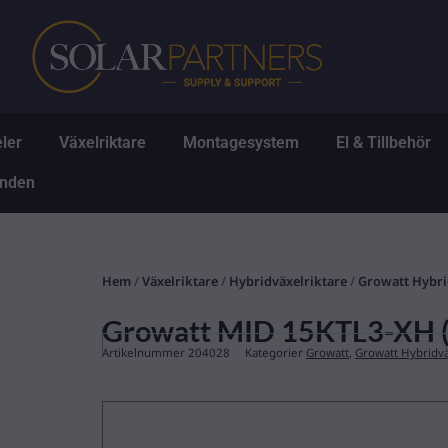
Hoppa
till
innehåll
Öppna Solpaneler
Öppna Växelriktare
Öppna Montagesys
Ö
ler
Växelriktare
Montagesystem
El & Tillbehör
Öppna Erbjudanden
anden
Hem
/
Växelriktare
/
Hybridväxelriktare
/
Growatt Hybri
Growatt MID 15KTL3-XH (
Artikelnummer
204028
Kategorier
Growatt
,
Growatt Hybridvä