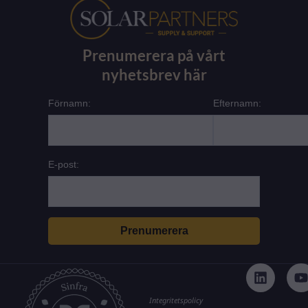
Prenumerera på vårt
nyhetsbrev här
Förnamn:
Efternamn:
E-post:
L
i
n
k
t
Integritetspolicy