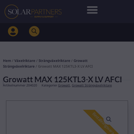
Hoppa
till
innehåll
Hem
/
Växelriktare
/
Strängväxelriktare
/
Growatt
Strängväxelriktare
/ Growatt MAX 125KTL3-X LV AFCI
Growatt MAX 125KTL3-X LV AFCI
Artikelnummer
204020
Kategorier
Growatt
,
Growatt Strängväxelriktare
Beställningsvara