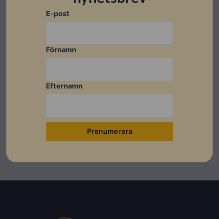
E-post
Datablad
Ladda ner
Förnamn
Länkar
Efternamn
Monitoring System Introduction - Engelska