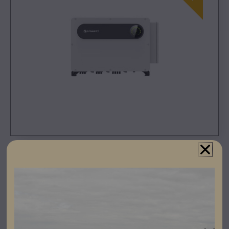
Registrera dig som partner för att se priser och kunna
göra beställningar.
Growatts MAX-trefasväxelrikterserien sträcker sig från
100-125 kW. Växelriktarna kommer i snygg design med
övervakningsfunktioner och högt antal av MPP-
trackers. Inbyggda AC och DC överspänningsskydd