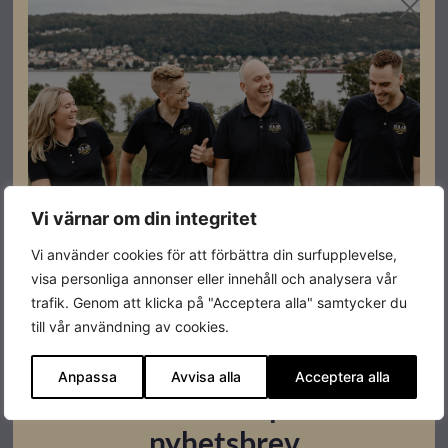
(SPD Typ 2. OBS, ej utbytbara)
Specifikationer
Batteriförberedd
NEJ
Vi värnar om din integritet
Effekt
125kW
Vi använder cookies för att förbättra din surfupplevelse,
Antal MPPT
10
visa personliga annonser eller innehåll och analysera vår
trafik. Genom att klicka på "Acceptera alla" samtycker du
Färg
Vit
till vår användning av cookies.
Varumärke
Growatt
Anpassa
Avvisa alla
Acceptera alla
Prenumerera på vårt
nyhetsbrev