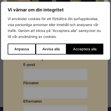
Färg
Vit
Vi värnar om din integritet
Varumärke
Growatt
Vi använder cookies för att förbättra din surfupplevelse,
visa personliga annonser eller innehåll och analysera vår
trafik. Genom att klicka på "Acceptera alla" samtycker du
till vår användning av cookies.
Prenumerera på vårt
Anpassa
Avvisa alla
Acceptera alla
Datablad
nyhetsbrev
Ladda ner
E-post
Förnamn
Efternamn