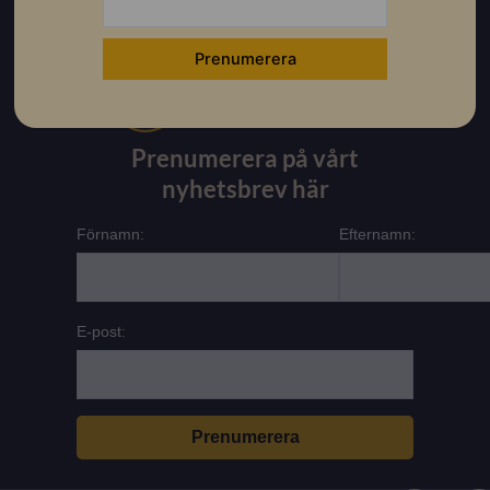
Prenumerera på vårt
nyhetsbrev här
Förnamn:
Efternamn:
E-post:
L