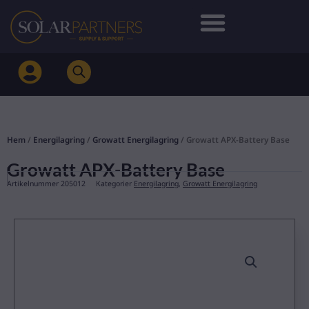
Hoppa
till
innehåll
Hem
/
Energilagring
/
Growatt Energilagring
/ Growatt APX-Battery Base
Growatt APX-Battery Base
Artikelnummer
205012
Kategorier
Energilagring
,
Growatt Energilagring