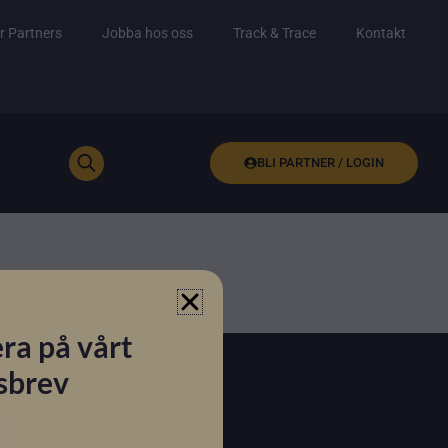
r Partners
Jobba hos oss
Track & Trace
Kontakt
BLI PARTNER / LOGIN
ra på vårt
sbrev
 vårt nyhetsbrev här