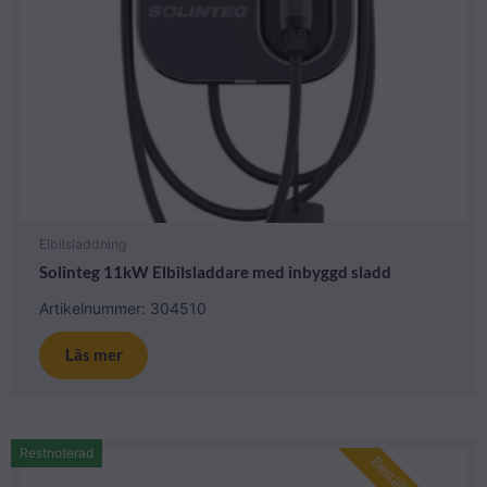
Elbilsladdning
Solinteg 11kW Elbilsladdare med inbyggd sladd
Artikelnummer: 304510
Läs mer
Restnoterad