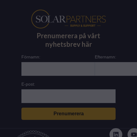
Prenumerera på vårt
nyhetsbrev här
Förnamn:
Efternamn:
E-post:
L
i