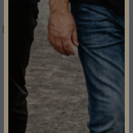
Läs mer
Restnoterad
Elbilsladdning
Fronius Wattpilot Flex Home 11 C6