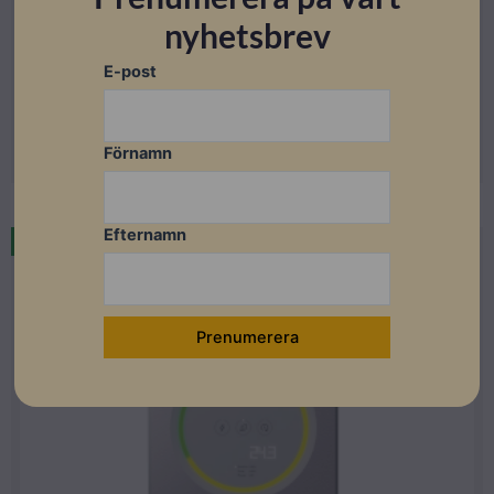
Elbilsladdning
nyhetsbrev
Fronius Wattpilot Flex Pro 11 C6E
Lev. artikelnummer: 4,240,171
E-post
Artikelnummer: 203182
Läs mer
Förnamn
Efternamn
Restnoterad