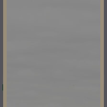
Elbilsladdning
Zaptec Go 2 – Paket
Artikelnummer: Paketzaptecgo2
Läs mer
Restnoterad