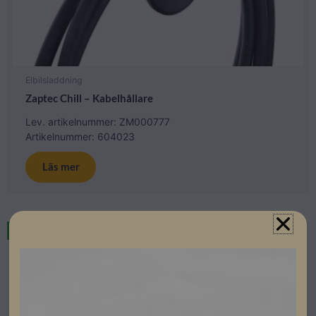
Elbilsladdning
Zaptec Chill – Kabelhållare
Lev. artikelnummer: ZM000777
Artikelnummer: 604023
Läs mer
Restnoterad