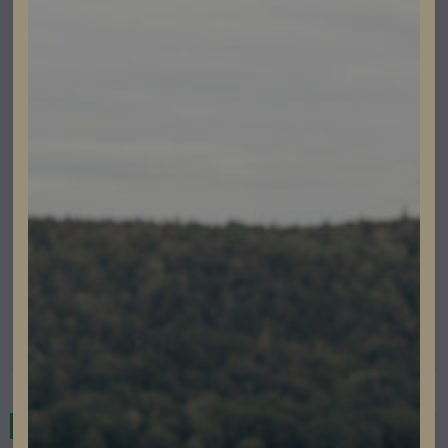
Elbilsladdning
Fronius Wattpilot Home 11 J 2.0 Fixed
Lev. artikelnummer: 4.240.404
Artikelnummer: 203082
Läs mer
Restnoterad