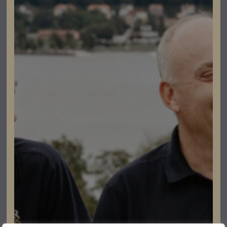
Beställningsvara
Elbilsladdning
Fronius Wattpilot Home 22 J 2.0 Fixed
Lev. artikelnummer: 4.240.403
Artikelnummer: 203084
Läs mer