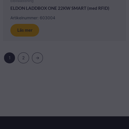
Elbilsladdning
ELDON LADDBOX ONE 22KW SMART (med RFID)
Artikelnummer: 603004
Läs mer
1
2
→