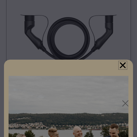
Registrera dig som partner för att se priser och kunna
göra beställningar.
S-Line
Laddkabel
är lämplig för alla typ 2 elbilar på
marknaden. S-Line är en exklusiv laddkabelserie.