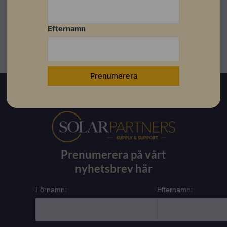
Efternamn
Prenumerera på vårt
nyhetsbrev här
Förnamn:
Efternamn: