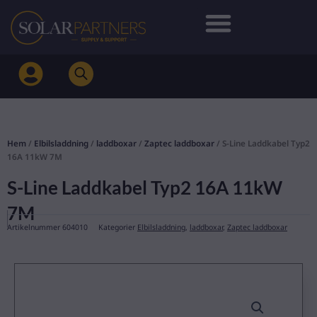
Hoppa
till
innehåll
Hem
/
Elbilsladdning
/
laddboxar
/
Zaptec laddboxar
/ S-Line Laddkabel Typ2
16A 11kW 7M
S-Line Laddkabel Typ2 16A 11kW
7M
Artikelnummer
604010
Kategorier
Elbilsladdning
,
laddboxar
,
Zaptec laddboxar