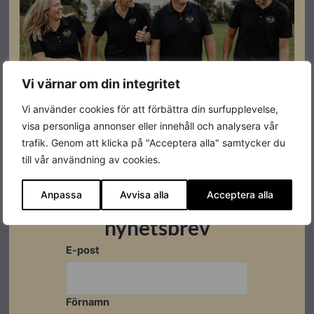
Kabeln är tillverkad av ett TPU-material som ger bra
motståndskraft mot olja, nötning och UV-ljus. Kabeln
är även flexibel i kyla. IP66 5G2,5mm²+1x05mm².
Vi värnar om din integritet
Specifikationer
Vi använder cookies för att förbättra din surfupplevelse,
visa personliga annonser eller innehåll och analysera vår
trafik. Genom att klicka på "Acceptera alla" samtycker du
Varumärke
S-Line
till vår användning av cookies.
Anpassa
Avvisa alla
Acceptera alla
Prenumerera på vårt
nyhetsbrev
E-post
Datablad
Ladda ner
Förnamn