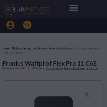
Hoppa
till
innehåll
Hem
/
Elbilsladdning
/
laddboxar
/
Fronius Laddboxar
/ Fronius Wattpilot
Flex Pro 11 C6E
Fronius Wattpilot Flex Pro 11 C6E
Artikelnummer
203182
Kategorier
Elbilsladdning
,
Fronius Laddboxar
,
laddboxar