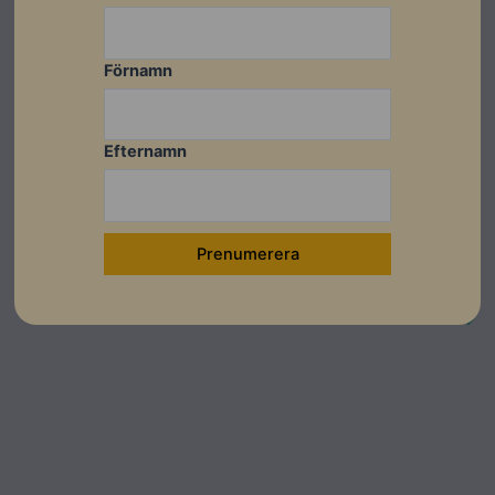
Bredd
195 mm
Djup
105 mm
Förnamn
Kabellängd
Integrerad 6m
Efternamn
Datablad
Ladda ner