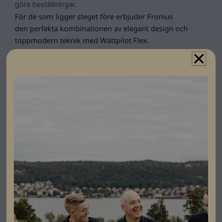
göra beställningar.
För de som ligger steget före erbjuder Fronius
den perfekta kombinationen av elegant design och
toppmodern teknik med Wattpilot Flex.
Wattpilot Flex Home fångar varje solstråle från ditt PV-
system och laddar din elbil optimalt för nästa dag.
Intelligenta laddningslägen, i kombination med ett
variabelt elavtal, gör det möjligt att använda din
egenproducerade solenergi kostnadseffektivt och
effektivt.
Vid behov kan du även öka bilens räckvidd för nästa
dag med billig el från nätet.
Fronius Wattpilot Flex Pro är det perfekta valet för din
elektriska tjänstebil. Med
den integrerade, MID-certifierade elmätaren laddas