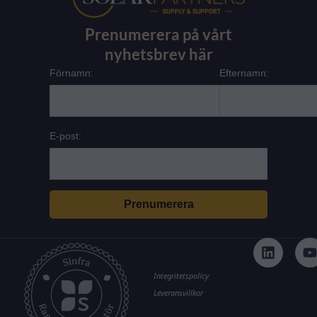
Prenumerera på vårt
nyhetsbrev här
Förnamn:
Efternamn:
E-post:
L
i
n
k
t
Integritetspolicy
e
Leveransvillkor
d