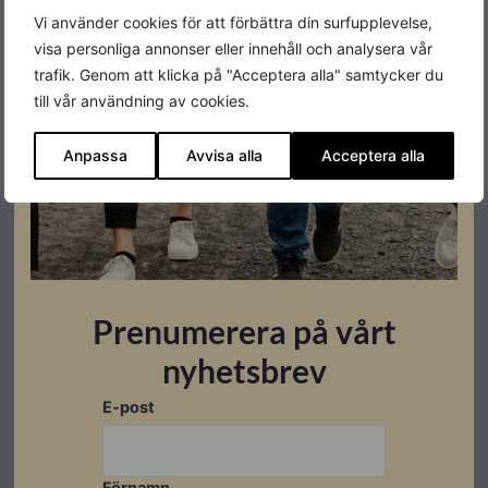
Mått
H: 239 x B: 178 x D: 73
Vi använder cookies för att förbättra din surfupplevelse,
Vikt
1,6 kg
visa personliga annonser eller innehåll och analysera vår
trafik. Genom att klicka på "Acceptera alla" samtycker du
Kommunikation och
till vår användning av cookies.
4G, Wifi
internetanslutning
Anpassa
Avvisa alla
Acceptera alla
Omgivandetemperatur
–30°C to +50°C
Datablad
Prenumerera på vårt
Produktblad
nyhetsbrev
E-post
Montageanvisningar
Montageanvisning
Förnamn