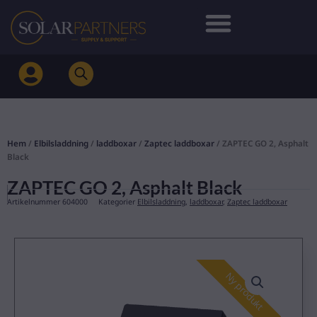
Hoppa
till
innehåll
Hem
/
Elbilsladdning
/
laddboxar
/
Zaptec laddboxar
/ ZAPTEC GO 2, Asphalt
Black
ZAPTEC GO 2, Asphalt Black
Artikelnummer
604000
Kategorier
Elbilsladdning
,
laddboxar
,
Zaptec laddboxar
Ny produkt