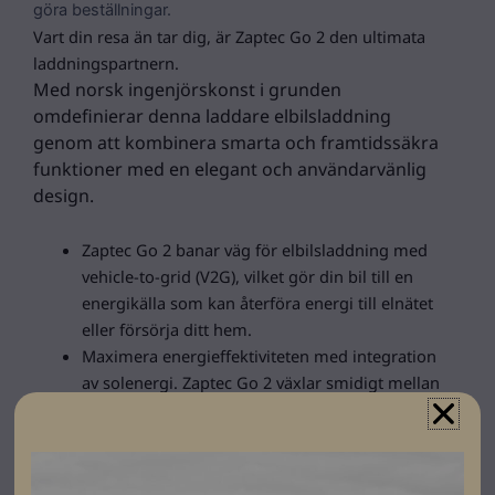
göra beställningar.
Vart din resa än tar dig, är Zaptec Go 2 den ultimata
laddningspartnern.
Med norsk ingenjörskonst i grunden
omdefinierar denna laddare elbilsladdning
genom att kombinera smarta och framtidssäkra
funktioner med en elegant och användarvänlig
design.
Zaptec Go 2 banar väg för elbilsladdning med
vehicle-to-grid (V2G), vilket gör din bil till en
energikälla som kan återföra energi till elnätet
eller försörja ditt hem.
Maximera energieffektiviteten med integration
av solenergi. Zaptec Go 2 växlar smidigt mellan
1- och 3-fasladdning, vilket gör att du kan
utnyttja solens energi
Med MID-certifierad mätning och en inbyggd
display gör Zaptec Go 2 så att du kan övervaka