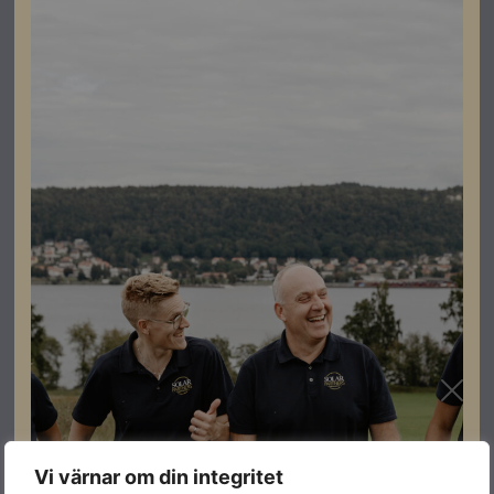
din energianvändning med exakt precision.
Behåll kontrollen över din laddning med tydlig
och precis data.
Specifikationer
Effekt
22kW
Färg
Svart
Ladduttag
Typ 2
Vehicle-to-Grid
Ja
Med lasthantering
Ja
Produktgaranti
5 år
Vi värnar om din integritet