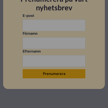
Lev. artikelnummer: 10501
nyhetsbrev
Artikelnummer: 604036
E-post
Läs mer
Förnamn
Efternamn