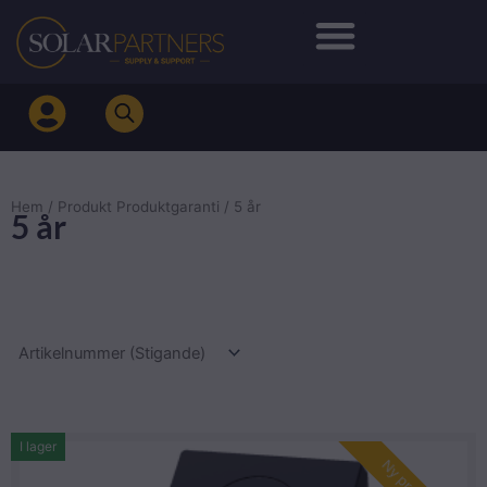
Hoppa
till
innehåll
Hem
/ Produkt Produktgaranti / 5 år
5 år
I lager