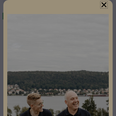
Restnoterad
Elbilsladdning
Zaptec Pro MID
Artikelnummer: 604016