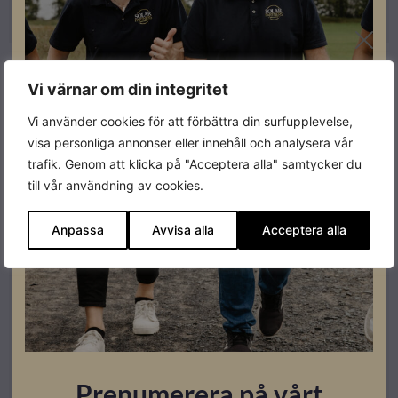
Läs mer
Vi värnar om din integritet
Restnoterad
Vi använder cookies för att förbättra din surfupplevelse,
visa personliga annonser eller innehåll och analysera vår
trafik. Genom att klicka på "Acceptera alla" samtycker du
till vår användning av cookies.
Anpassa
Avvisa alla
Acceptera alla
Elbilsladdning
DEFA Power Home 22kW (inkl kabel)
Prenumerera på vårt