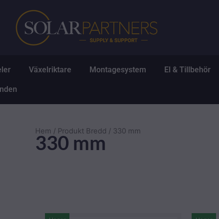
Hoppa
till
innehåll
Öppna Solpaneler
Öppna Växelriktare
Öppna Montagesys
Ö
ler
Växelriktare
Montagesystem
El & Tillbehör
Öppna Erbjudanden
anden
Hem
/ Produkt Bredd / 330 mm
330 mm