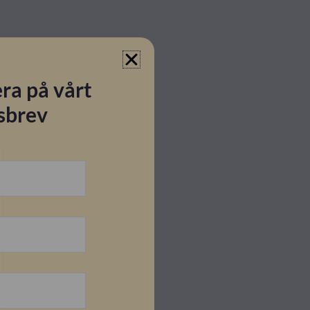
ra på vårt
sbrev