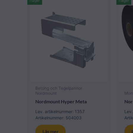
I lager
I lager
Betong och Tegelpannor
Nordmount
Mon
Nordmount Hyper Meta
Nor
Lev. artikelnummer: 1357
Lev.
Artikelnummer: 504003
Art
Läs mer