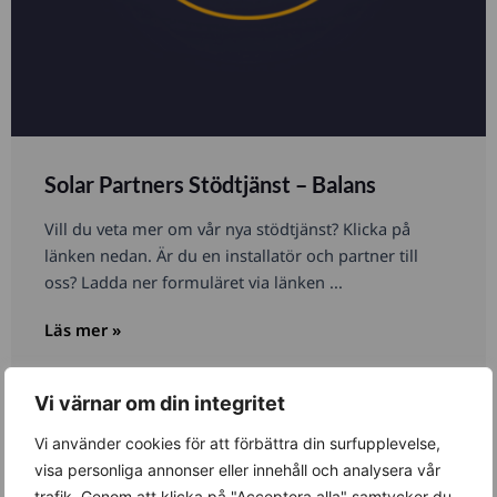
Solar Partners Stödtjänst – Balans
Vill du veta mer om vår nya stödtjänst? Klicka på
länken nedan. Är du en installatör och partner till
oss? Ladda ner formuläret via länken ...
Läs mer »
Vi värnar om din integritet
Nyheter
Vi använder cookies för att förbättra din surfupplevelse,
visa personliga annonser eller innehåll och analysera vår
trafik. Genom att klicka på "Acceptera alla" samtycker du