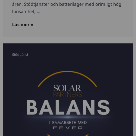
åren. Stödtjänster och batterilager med orimligt hög
lönsamhet, ...
Läs mer »
Stödtjänst