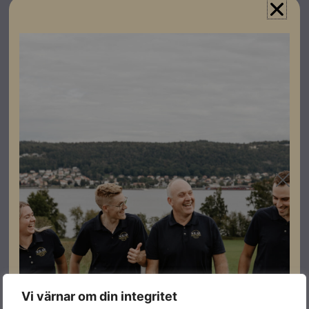
Specifikationer
Produktgaranti
30 år
Färg
Grå
Varumärke
Weland
Leverantörens
SS1000
artikelnummer
Datablad
Vi värnar om din integritet