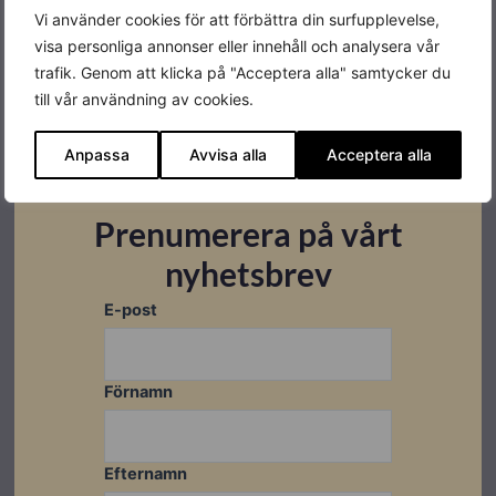
Ladda ner
Vi använder cookies för att förbättra din surfupplevelse,
visa personliga annonser eller innehåll och analysera vår
trafik. Genom att klicka på "Acceptera alla" samtycker du
till vår användning av cookies.
Relaterade produkter
Anpassa
Avvisa alla
Acceptera alla
I lager
I lager
Prenumerera på vårt
nyhetsbrev
E-post
Förnamn
Efternamn
Låglutande tak