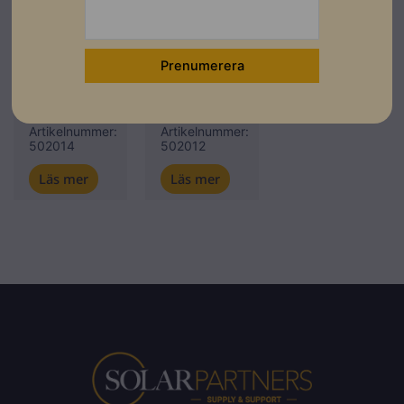
Montagesystem
Weland
Weland
Weland
Infästningsskena
Infästningsskena
315mm
2,26m
Lev.
Lev.
artikelnummer:
artikelnummer:
IS0300
IS2450
Artikelnummer:
Artikelnummer:
502014
502012
Läs mer
Läs mer