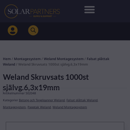
Hoppa
till
innehåll
Hem
/
Montagesystem
/
Weland Montagesystem
/
Falsat plåttak
Weland
/ Weland Skruvsats 1000st självg.6,3x19mm
Weland Skruvsats 1000st
självg.6,3x19mm
Artikelnummer
502048
Kategorier
Betong och Tegelpannor Weland
,
Falsat plåttak Weland
,
Montagesystem
,
Papptak Weland
,
Weland Montagesystem