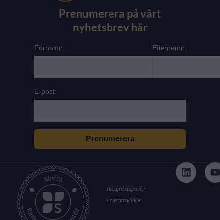
Prenumerera på vårt
nyhetsbrev här
Förnamn:
Efternamn:
E-post:
L
i
n
k
t
Integritetspolicy
e
Leveransvillkor
d
i