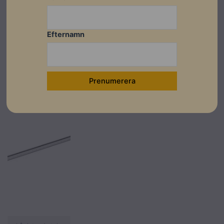
CP1400
SP2525
KL2000
Artikelnummer:
Artikelnummer:
Artikelnummer:
502036
502034
502026
Efternamn
Läs mer
Läs mer
Läs mer
I lager