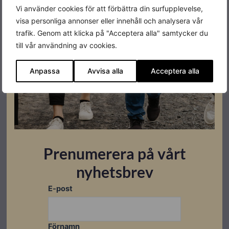
I lager
I lager
I lager
Vi använder cookies för att förbättra din surfupplevelse,
visa personliga annonser eller innehåll och analysera vår
trafik. Genom att klicka på "Acceptera alla" samtycker du
till vår användning av cookies.
Anpassa
Avvisa alla
Acceptera alla
Prenumerera på vårt
Låglutande tak
Weland
Låglutande tak
Weland
nyhetsbrev
Weland
Montagesystem
Weland C-
Stödplatta
profil
250×250
Weland
E-post
solinfästning
solsystem
Mittklämma
180x50x50
zm
komplett Grå
Lev.
Lev.
Lev.
Förnamn
artikelnummer:
artikelnummer:
artikelnummer: