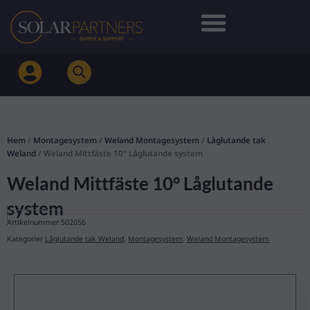
Hoppa
till
innehåll
Hem
/
Montagesystem
/
Weland Montagesystem
/
Låglutande tak
Weland
/ Weland Mittfäste 10° Låglutande system
Weland Mittfäste 10° Låglutande
system
Artikelnummer
502056
Kategorier
Låglutande tak Weland
,
Montagesystem
,
Weland Montagesystem