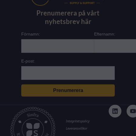
Prenumerera på vårt
nyhetsbrev här
Förnamn:
Efternamn:
E-post:
L
i
n
k
t
Integritetspolicy
e
Leveransvillkor
d