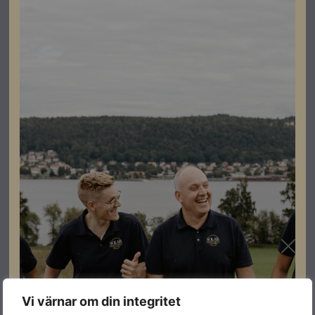
Specifikationer
Produktgaranti
30 år
Färg
Grå
Varumärke
Weland
Leverantörens
LL1010
artikelnummer
Relaterade produkter
Vi värnar om din integritet