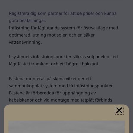
Registrera dig som partner för att se priser och kunna
göra beställningar.
Infästning för låglutande system för öst/västläge med
optimerad lutning mot solen och en säker
vattenavrinning.
I systemets infästningspunkter säkras solpanelen i ett
lågt fäste i framkant och ett högre i bakkant.
Fästena monteras på skena vilket ger ett
sammankopplat system med få infästningspunkter.
Fästena är förberedda för upphängning av
kabelskenor och vid montage med tätplåt förbinds
jordningen via infästningen.