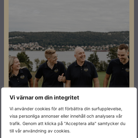
göra beställningar.
ASW 3-20K-LT-G2 Pro-växelriktarna har en elegant
design som är IP66-klassad, vilket gör dem
väderbeständiga och extremt hållbara. Dessa enheter
har två oberoende MPP-trackers som möjliggör en
möjlig 150 % överdimensionering av PV-matrisen,
vilket ger dig maximal flexibilitet och effektivitet. ASW
3-20K-LT-G2 Pro-växelriktarna har en maximal inström
på 32A per sträng, vilket gör dem till ett fantastiskt val
för alla installationer med hög efterfrågan.
Vi värnar om din integritet
Specifikationer
Vi använder cookies för att förbättra din surfupplevelse,
visa personliga annonser eller innehåll och analysera vår
Effekt
13kW
trafik. Genom att klicka på "Acceptera alla" samtycker du
till vår användning av cookies.
Färg
Blå