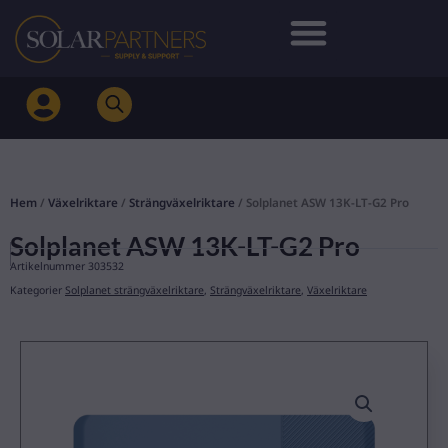
Hoppa
till
innehåll
Hem
/
Växelriktare
/
Strängväxelriktare
/ Solplanet ASW 13K-LT-G2 Pro
Solplanet ASW 13K-LT-G2 Pro
Artikelnummer
303532
Kategorier
Solplanet strängväxelriktare
,
Strängväxelriktare
,
Växelriktare