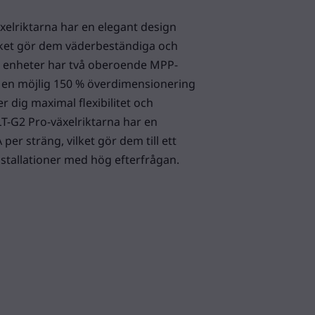
elriktarna har en elegant design
ilket gör dem väderbeständiga och
a enheter har två oberoende MPP-
 en möjlig 150 % överdimensionering
er dig maximal flexibilitet och
LT-G2 Pro-växelriktarna har en
er sträng, vilket gör dem till ett
 installationer med hög efterfrågan.