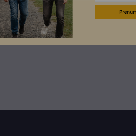
EN
SV