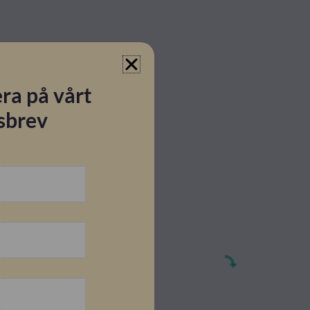
ra på vårt
sbrev
ar