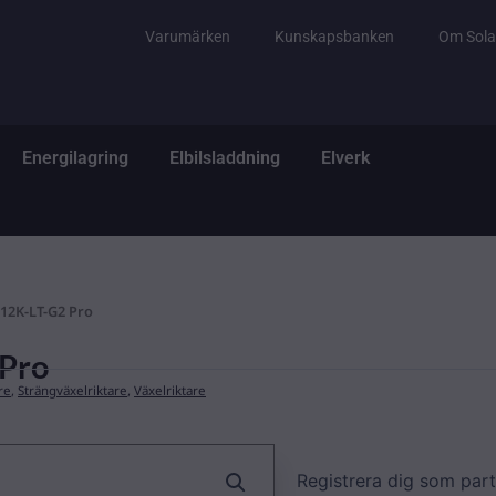
Varumärken
Kunskapsbanken
Om Sola
tem
ppna El & Tillbehör
Öppna Energilagring
Öppna Elbilsladdning
Öppna Elverk
Energilagring
Elbilsladdning
Elverk
 12K-LT-G2 Pro
 Pro
re
,
Strängväxelriktare
,
Växelriktare
Registrera dig som part