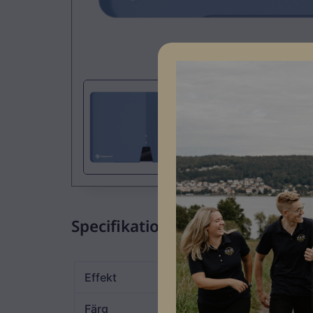
Specifikationer
Effekt
12kW
Färg
Blå