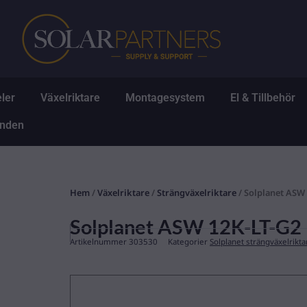
Hoppa
till
innehåll
Öppna Solpaneler
Öppna Växelriktare
Öppna Montagesys
Ö
ler
Växelriktare
Montagesystem
El & Tillbehör
Öppna Erbjudanden
anden
Hem
/
Växelriktare
/
Strängväxelriktare
/ Solplanet ASW
Solplanet ASW 12K-LT-G2
Artikelnummer
303530
Kategorier
Solplanet strängväxelrikta