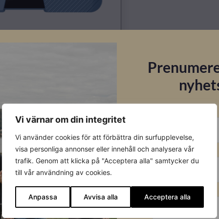
Prenumere
nyhet
E-post
Vi värnar om din integritet
Vi använder cookies för att förbättra din surfupplevelse,
Förnamn
visa personliga annonser eller innehåll och analysera vår
Datablad
trafik. Genom att klicka på "Acceptera alla" samtycker du
till vår användning av cookies.
Ladda ner
Efternamn
Anpassa
Avvisa alla
Acceptera alla
Montageanvisning