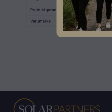
Produktgaranti
10 år
Varumärke
Solplanet