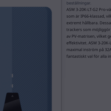
beställningar.
ASW 3-20K-LT-G2 Pro-väx
som är IP66-klassad, v
extremt hållbara. Dess
trackers som möjliggör
av PV-matrisen, vilket g
effektivitet. ASW 3-20K-
maximal inström på 32A p
fantastiskt val för alla