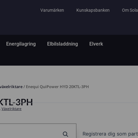
Varumärken
Kunskapsbanken
Om Sola
tem
ppna El & Tillbehör
Öppna Energilagring
Öppna Elbilsladdning
Öppna Elverk
Energilagring
Elbilsladdning
Elverk
växelriktare
/ Enequi QuiPower HYD 20KTL-3PH
KTL-3PH
,
Växelriktare
Registrera dig som part