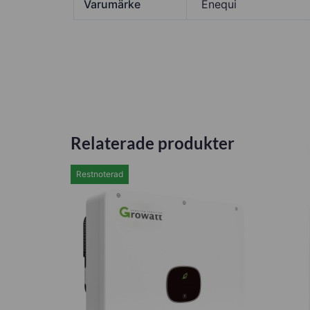
Varumärke
Enequi
Relaterade produkter
Restnoterad