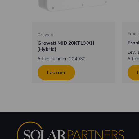
Froni
Growatt
Fron
Growatt MID 20KTL3-XH
(Hybrid)
Lev. 
Artikelnummer: 204030
Arti
Läs mer