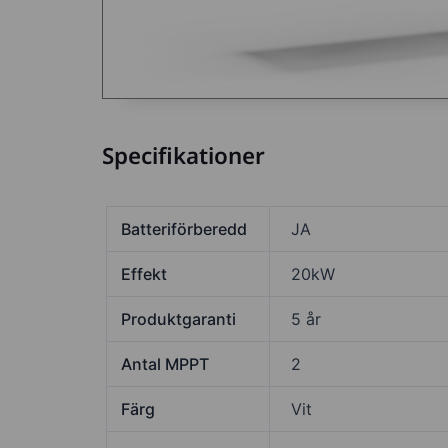
Specifikationer
Batteriförberedd
JA
Effekt
20kW
Produktgaranti
5 år
Antal MPPT
2
Färg
Vit