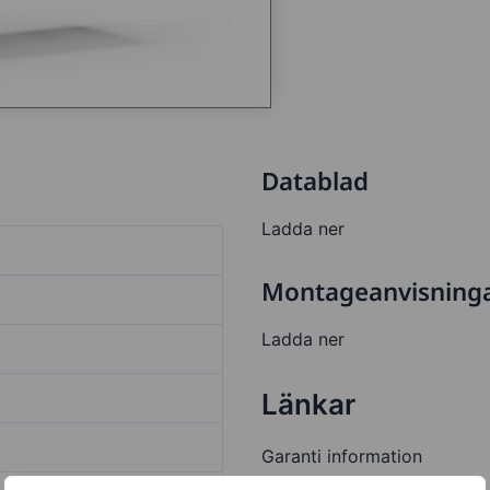
Datablad
Ladda ner
Montageanvisning
Ladda ner
Länkar
Garanti information