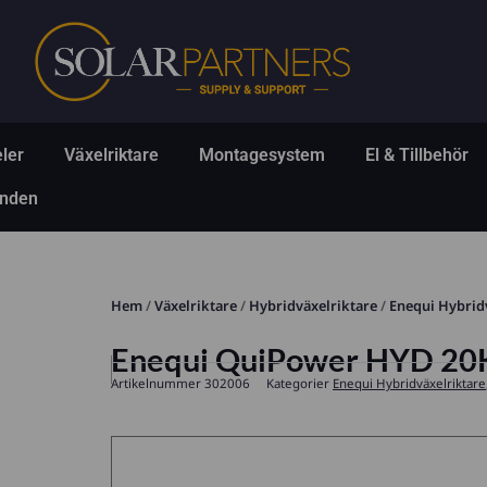
Hoppa
till
innehåll
Öppna Solpaneler
Öppna Växelriktare
Öppna Montagesys
Ö
ler
Växelriktare
Montagesystem
El & Tillbehör
Öppna Erbjudanden
anden
Hem
/
Växelriktare
/
Hybridväxelriktare
/
Enequi Hybrid
Enequi QuiPower HYD 20
Artikelnummer
302006
Kategorier
Enequi Hybridväxelriktare