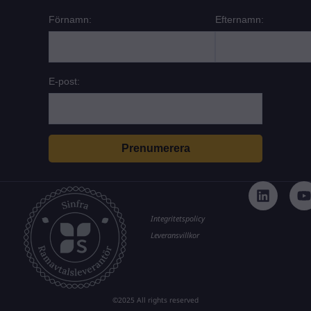
Förnamn:
Efternamn:
E-post:
L
i
n
k
t
Integritetspolicy
e
Leveransvillkor
d
i
n
©2025 All rights reserved