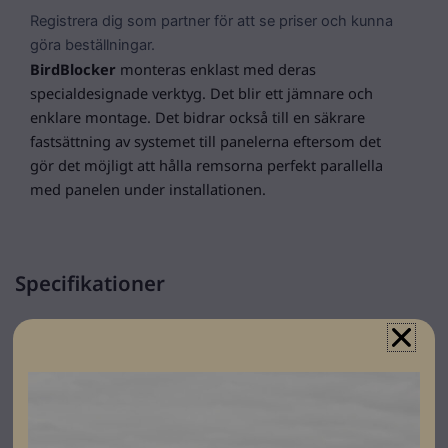
Registrera dig som partner för att se priser och kunna
göra beställningar.
BirdBlocker
monteras enklast med deras
specialdesignade verktyg. Det blir ett jämnare och
enklare montage.
Det bidrar också till en säkrare
fastsättning av systemet till panelerna eftersom det
gör det möjligt att hålla remsorna perfekt parallella
med panelen under installationen.
Specifikationer
Varumärke
Birdblocker
Leverantörens
BB-Tool-1
artikelnummer