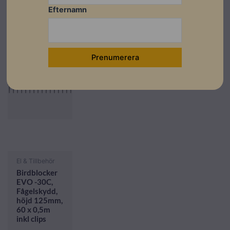
Efternamn
I lager
El & Tillbehör
Birdblocker
EVO -30C,
Fågelskydd,
höjd 125mm,
60 x 0,5m
inkl clips