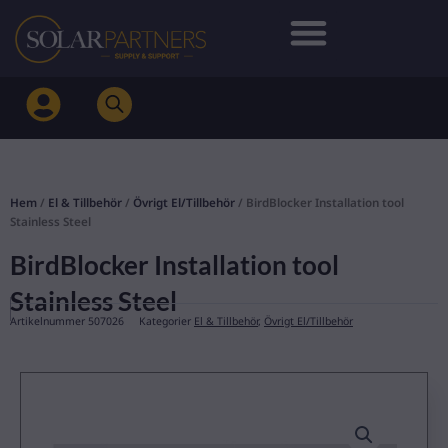
Hoppa
till
innehåll
Hem
/
El & Tillbehör
/
Övrigt El/Tillbehör
/ BirdBlocker Installation tool
Stainless Steel
BirdBlocker Installation tool
Stainless Steel
Artikelnummer
507026
Kategorier
El & Tillbehör
,
Övrigt El/Tillbehör