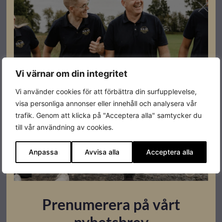
Leverantörens
BB200evo-30C
artikelnummer
Vi värnar om din integritet
Datablad
Vi använder cookies för att förbättra din surfupplevelse,
Ladda ner
visa personliga annonser eller innehåll och analysera vår
trafik. Genom att klicka på "Acceptera alla" samtycker du
till vår användning av cookies.
Montageanvisningar
Ladda ner
Anpassa
Avvisa alla
Acceptera alla
Relaterade produkter
Prenumerera på vårt