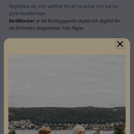
Registrera dig som partner för att se priser och kunna
göra beställningar.
BirdBlocker
är ett förebyggande skydd och åtgärd för
att förhindra olägenheter från fåglar.
Viktigt att notera att BirdBlocker inte får monteras
under häckningsperioden.
Specifikationer
Höjd
200mm
Färg
Svart
Varumärke
Birdblocker