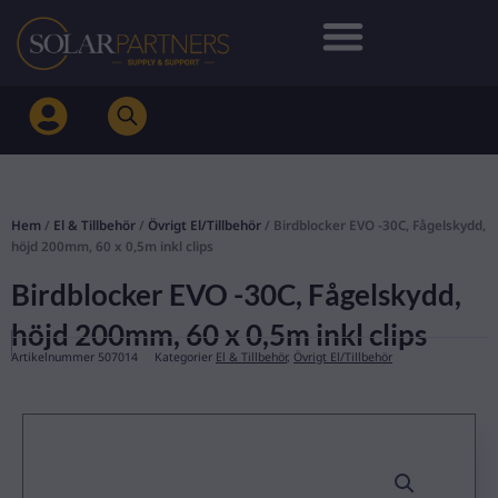
Hoppa
till
innehåll
Hem
/
El & Tillbehör
/
Övrigt El/Tillbehör
/ Birdblocker EVO -30C, Fågelskydd,
höjd 200mm, 60 x 0,5m inkl clips
Birdblocker EVO -30C, Fågelskydd,
höjd 200mm, 60 x 0,5m inkl clips
Artikelnummer
507014
Kategorier
El & Tillbehör
,
Övrigt El/Tillbehör