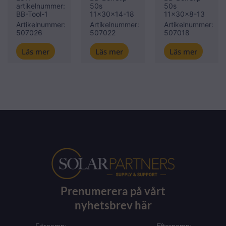
artikelnummer:
50s
50s
BB-Tool-1
11x30x14-18
11x30x8-13
Artikelnummer:
Artikelnummer:
Artikelnummer:
507026
507022
507018
Läs mer
Läs mer
Läs mer
Prenumerera på vårt
nyhetsbrev här
Förnamn:
Efternamn: