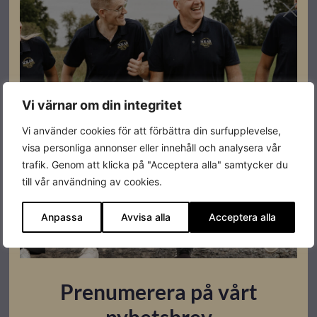
Leverantörens
BB125evo-30c
artikelnummer
Vi värnar om din integritet
Datablad
Vi använder cookies för att förbättra din surfupplevelse,
Ladda ner
visa personliga annonser eller innehåll och analysera vår
trafik. Genom att klicka på "Acceptera alla" samtycker du
till vår användning av cookies.
Montageanvisningar
Ladda ner
Anpassa
Avvisa alla
Acceptera alla
Relaterade produkter
Prenumerera på vårt