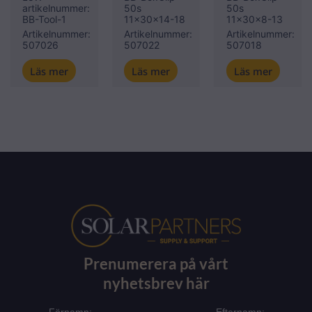
artikelnummer:
50s
50s
BB-Tool-1
11x30x14-18
11x30x8-13
Artikelnummer:
Artikelnummer:
Artikelnummer:
507026
507022
507018
Läs mer
Läs mer
Läs mer
Prenumerera på vårt
nyhetsbrev här
Förnamn:
Efternamn: