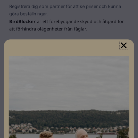
Registrera dig som partner för att se priser och kunna
göra beställningar.
BirdBlocker
är ett förebyggande skydd och åtgärd för
att förhindra olägenheter från fåglar.
Viktigt att notera att BirdBlocker inte får monteras
under häckningsperioden.
Specifikationer
Höjd
125mm
Färg
Svart
Varumärke
Birdblocker