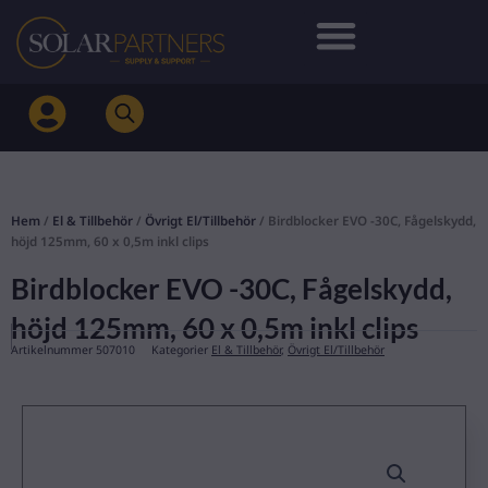
Hoppa
till
innehåll
Hem
/
El & Tillbehör
/
Övrigt El/Tillbehör
/ Birdblocker EVO -30C, Fågelskydd,
höjd 125mm, 60 x 0,5m inkl clips
Birdblocker EVO -30C, Fågelskydd,
höjd 125mm, 60 x 0,5m inkl clips
Artikelnummer
507010
Kategorier
El & Tillbehör
,
Övrigt El/Tillbehör