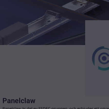
Panelclaw
Panelclaw är del ev ESDEC gruppen, och erbjuder ett sma