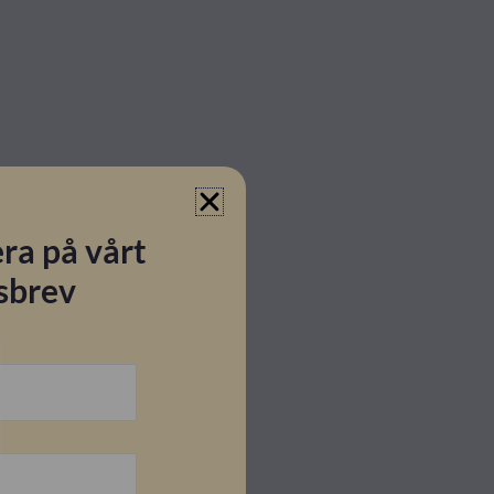
ra på vårt
sbrev