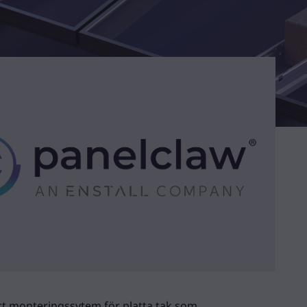
rt monteringssytem för platta tak som