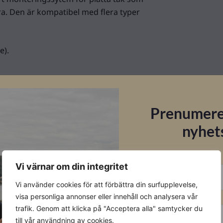
era. Den är kompatibel med flera typer
e).
Prenumere
nyhet
E-post
Vi värnar om din integritet
Vi använder cookies för att förbättra din surfupplevelse,
Förnamn
visa personliga annonser eller innehåll och analysera vår
trafik. Genom att klicka på "Acceptera alla" samtycker du
till vår användning av cookies.