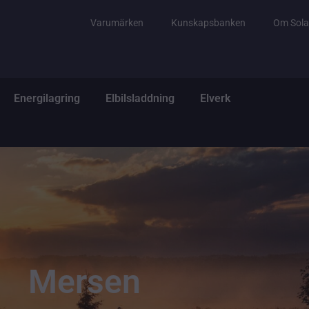
Varumärken
Kunskapsbanken
Om Sola
tem
ppna El & Tillbehör
Öppna Energilagring
Öppna Elbilsladdning
Öppna Elverk
Energilagring
Elbilsladdning
Elverk
Mersen