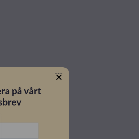
ra på vårt
sbrev