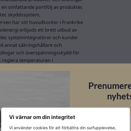
 en omfattande portfölj av produkter,
kter, skyddssystem,
sen har sitt huvudkontor i Frankrike
olenergi erbjuds ett brett utbud av
eler, systemintegratörer och kunder
nd annat säkringshållare och
pplingar och överspänningsskydd för
t reglera temperaturen i
 optimera energiomvandlingen och
 för att säkerställa effektiv och
Prenumere
nyhet
E-post
Vi värnar om din integritet
Vi använder cookies för att förbättra din surfupplevelse,