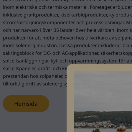
inom elektriska och termiska material. Företaget erbjuder
inklusive grafitprodukter, kiselkarbidprodukter, kylprodu
strömförsörjningskomponenter och processlösningar. Mer
och har närvaro i över 35 länder över hela världen. Inom s
produkter för att möta behoven hos tillverkare av solpan
inom solenergiindustrin. Dessa produkter inkluderar bla
säkringsblock för DC- och AC-applikationer, säkerhetsko
solcellsanläggningar, kyl- och uppvärmningssystem för at
solcellspaneler, grafit- och kiselkarbidprodukter för att
prestandan hos solpaneler, och andra relaterade produkter
tillförlitlig drift av solenergisystem.
Hemsida