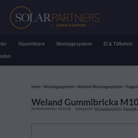
Hoppa
till
innehåll
Öppna Solpaneler
Öppna Växelriktare
Öppna Montagesys
Ö
ler
Växelriktare
Montagesystem
El & Tillbehör
Öppna Erbjudanden
anden
Hem
/
Montagesystem
/
Weland Montagesystem
/
Pappt
Weland Gummibricka M10 
Artikelnummer
502038
Kategorier
Montagesystem
,
Papptak