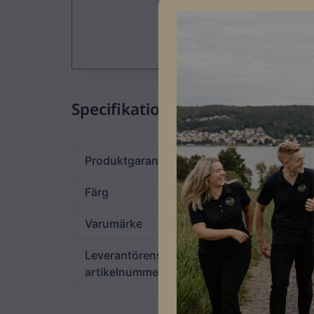
Specifikationer
Produktgaranti
30 år
Färg
Svart
Varumärke
Weland
Leverantörens
GB0010
artikelnummer