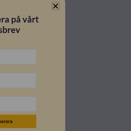
ra på vårt
sbrev