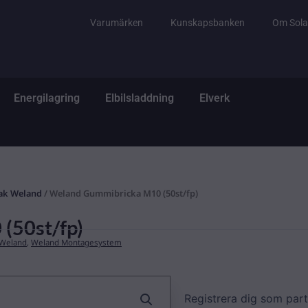
Varumärken
Kunskapsbanken
Om Sola
tem
ppna El & Tillbehör
Öppna Energilagring
Öppna Elbilsladdning
Öppna Elverk
Energilagring
Elbilsladdning
Elverk
ak Weland
/ Weland Gummibricka M10 (50st/fp)
(50st/fp)
 Weland
,
Weland Montagesystem
Registrera dig som part