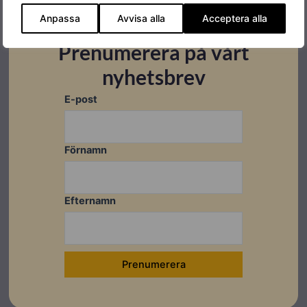
Produktgaranti
10 år
Anpassa
Avvisa alla
Acceptera alla
Varumärke
Solplanet
Prenumerera på vårt
nyhetsbrev
E-post
Datablad
Förnamn
EN
Efternamn
Montageanvisningar
EN
SV