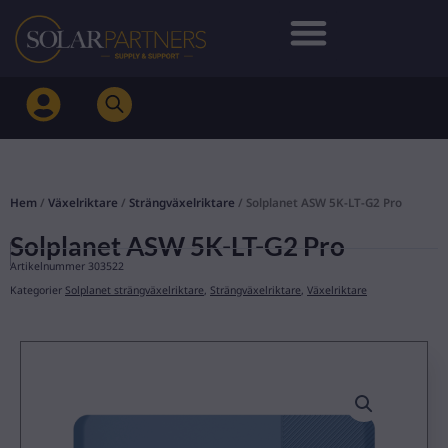
Hoppa
till
innehåll
Hem
/
Växelriktare
/
Strängväxelriktare
/ Solplanet ASW 5K-LT-G2 Pro
Solplanet ASW 5K-LT-G2 Pro
Artikelnummer
303522
Kategorier
Solplanet strängväxelriktare
,
Strängväxelriktare
,
Växelriktare