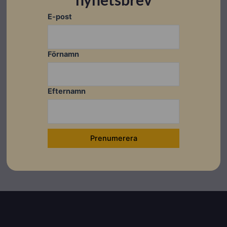
E-post
Förnamn
Datablad
Datablad
Efternamn
English