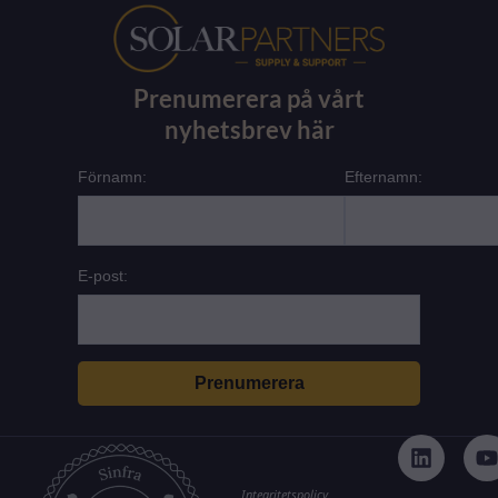
Prenumerera på vårt
nyhetsbrev här
Förnamn:
Efternamn:
E-post:
L
i
n
k
t
Integritetspolicy