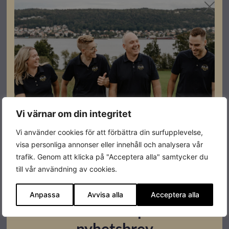
Registrera dig som partner för att se priser och kunna
göra beställningar.
Högkvalitativ anslutningskabel för solpaneler.
Dubbelisolerad, UV- och väderbeständig, halogenfri
och slitstark. Kan förläggas i mark
Specifikationer
Vi värnar om din integritet
Vi använder cookies för att förbättra din surfupplevelse,
Färg
Svart med röd stripe
visa personliga annonser eller innehåll och analysera vår
trafik. Genom att klicka på "Acceptera alla" samtycker du
Varumärke
Melbye
till vår användning av cookies.
Leverantörens
516225
artikelnummer
Anpassa
Avvisa alla
Acceptera alla
Prenumerera på vårt
Garanti
5 år, 25 års livslängd
nyhetsbrev