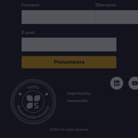
Förnamn:
Efternamn:
E-post:
L
i
n
k
t
Integritetspolicy
e
Leveransvillkor
d
i
n
©2025 All rights reserved