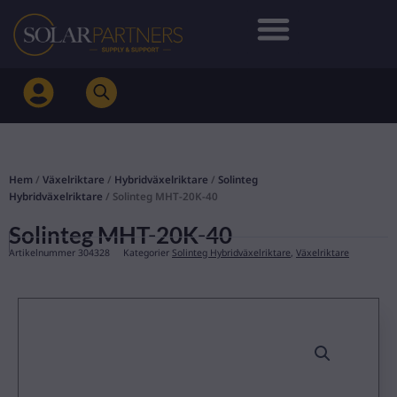
Hoppa
till
innehåll
Hem
/
Växelriktare
/
Hybridväxelriktare
/
Solinteg
Hybridväxelriktare
/ Solinteg MHT-20K-40
Solinteg MHT-20K-40
Artikelnummer
304328
Kategorier
Solinteg Hybridväxelriktare
,
Växelriktare