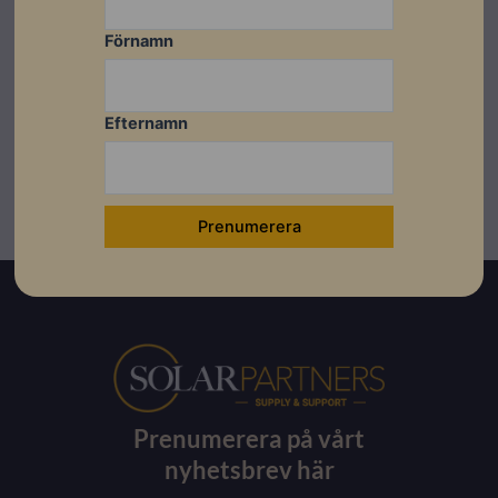
Installationsanvisningar
Förnamn
Användarmanual
Efternamn
Prenumerera på vårt
nyhetsbrev här