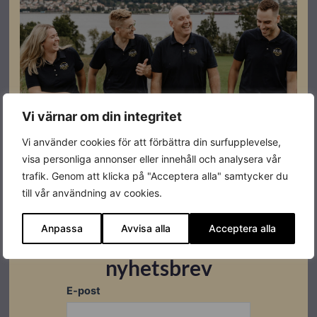
Batteriförberedd
JA
Effekt
20kW
Varumärke
Solinteg
Leverantörens
Vi värnar om din integritet
MHT-20K-40
artikelnummer
Vi använder cookies för att förbättra din surfupplevelse,
visa personliga annonser eller innehåll och analysera vår
trafik. Genom att klicka på "Acceptera alla" samtycker du
till vår användning av cookies.
Datablad
Anpassa
Avvisa alla
Acceptera alla
Prenumerera på vårt
Ladda ner
nyhetsbrev
E-post
Montageanvisningar