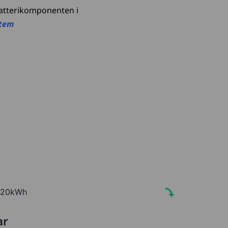
atterikomponenten i
stem
-20kWh
ar