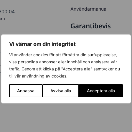
Användarmanual
 300 04
com
Garantibevis
Garanti
Vi värnar om din integritet
Vi använder cookies för att förbättra din surfupplevelse,
r
visa personliga annonser eller innehåll och analysera vår
h efter garantitiden,
trafik. Genom att klicka på "Acceptera alla" samtycker du
charge
till vår användning av cookies.
Anpassa
Avvisa alla
Acceptera alla