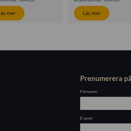
Läs mer
Läs mer
Prenumerera på
Förnamn:
E-post: