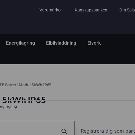
Varumärken
Kunskapsbanken
Om Sola
tem
ppna El & Tillbehör
Öppna Energilagring
Öppna Elbilsladdning
Öppna Elverk
Energilagring
Elbilsladdning
Elverk
FP Batteri Modul 5kWh IP65
l 5kWh IP65
rgilagring
Registrera dig som part