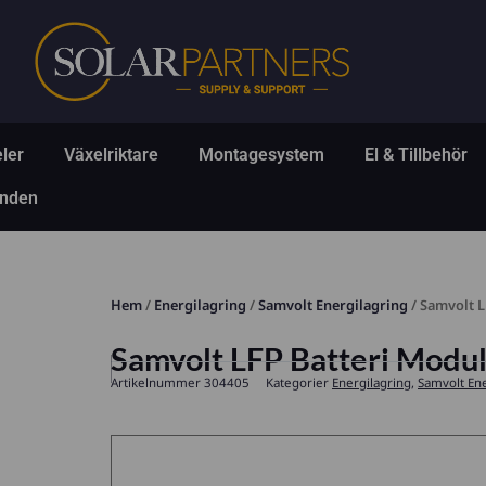
Hoppa
till
innehåll
Öppna Solpaneler
Öppna Växelriktare
Öppna Montagesys
Ö
ler
Växelriktare
Montagesystem
El & Tillbehör
Öppna Erbjudanden
anden
Hem
/
Energilagring
/
Samvolt Energilagring
/ Samvolt L
Samvolt LFP Batteri Modu
Artikelnummer
304405
Kategorier
Energilagring
,
Samvolt Ene