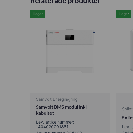
Relaterade produkter
I lager
I lager
Samvolt Energilagring
Samvolt BMS modul inkl
Solin
kabelset
Soli
Lev. artikelnummer:
1404020001881
Lev. 
Artikelnummer: 304409
Arti