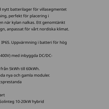
nytt batterilager för villasegmentet
g, perfekt för placering i
 när kylan nalkas. Ett genomtänkt
gn, anpassat för vårt nordiska klimat.
 IP65. Uppvärmning i batteri för hög
 400V) med inbyggda DC/DC-
t från 5kWh till 60kWh.
anda nya och gamla moduler.
tsprestanda
art
olinteg 10-20kW hybrid