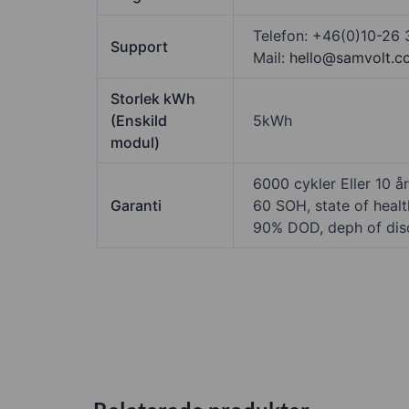
Telefon: +46(0)10-26
Support
Mail:
hello@samvolt.
Storlek kWh
(Enskild
5kWh
modul)
6000 cykler Eller 10 å
Garanti
60 SOH, state of healt
90% DOD, deph of dis