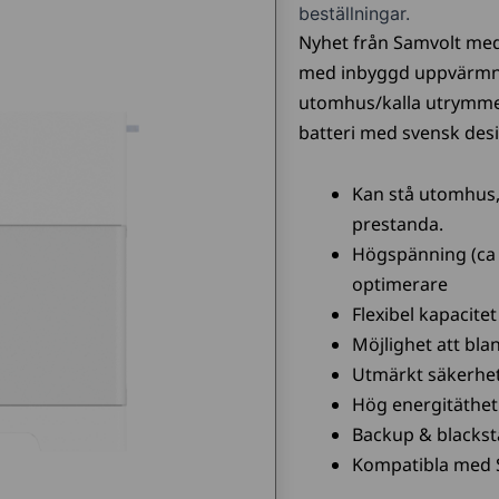
beställningar.
Nyhet från Samvolt med 
med inbyggd uppvärmnin
utomhus/kalla utrymmen
batteri med svensk desi
Kan stå utomhus,
prestanda.
Högspänning (ca
optimerare
Flexibel kapacite
Möjlighet att bl
Utmärkt säkerhe
Hög energitäthet
Backup & blackst
Kompatibla med S