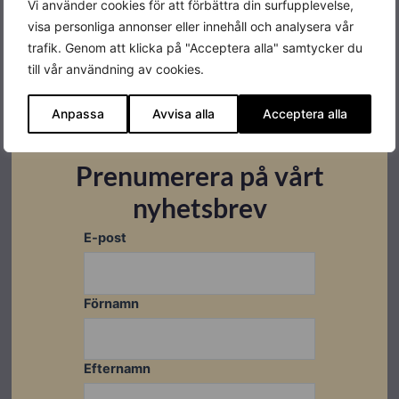
Vi använder cookies för att förbättra din surfupplevelse,
visa personliga annonser eller innehåll och analysera vår
En central komponent för dig som vill optimera solel
trafik. Genom att klicka på "Acceptera alla" samtycker du
och energilagring i en smart, pålitlig anläggning.
till vår användning av cookies.
Anpassa
Avvisa alla
Acceptera alla
Specifikationer
Prenumerera på vårt
nyhetsbrev
Produktgaranti
10 år
E-post
Varumärke
Huawei
Förnamn
Efternamn
Datablad