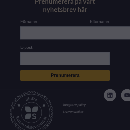
Prenumerera på vårt
nyhetsbrev här
Förnamn:
Efternamn:
E-post:
L
i
n
k
t
Integritetspolicy
e
Leveransvillkor
d
i
n