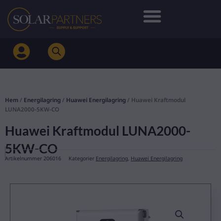
Hoppa
till
innehåll
Hem
/
Energilagring
/
Huawei Energilagring
/ Huawei Kraftmodul
LUNA2000-5KW-CO
Huawei Kraftmodul LUNA2000-
5KW-CO
Artikelnummer
206016
Kategorier
Energilagring
,
Huawei Energilagring