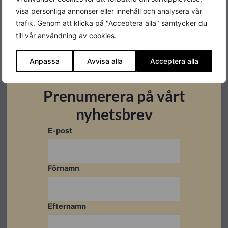
visa personliga annonser eller innehåll och analysera vår
Färg
Vit/Grå
trafik. Genom att klicka på "Acceptera alla" samtycker du
till vår användning av cookies.
Varumärke
Fronius
Leverantörens
Anpassa
Avvisa alla
Acceptera alla
4,210,452
artikelnummer
Prenumerera på vårt
MPPT
3 st
nyhetsbrev
E-post
Datablad
Förnamn
Ladda ner
Efternamn
Montageanvisningar