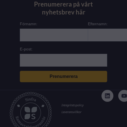
Prenumerera på vårt
nyhetsbrev här
Förnamn:
Efternamn:
E-post:
L
i
n
k
t
Integritetspolicy
e
Leveransvillkor
d
i