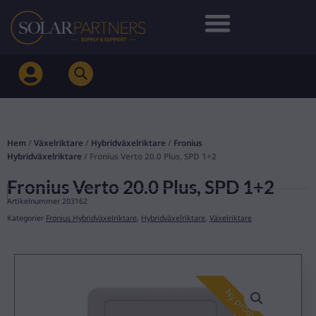
Hoppa
till
innehåll
Hem
/
Växelriktare
/
Hybridväxelriktare
/
Fronius
Hybridväxelriktare
/ Fronius Verto 20.0 Plus, SPD 1+2
Fronius Verto 20.0 Plus, SPD 1+2
Artikelnummer
203162
Kategorier
Fronius Hybridväxelriktare
,
Hybridväxelriktare
,
Växelriktare
Ny produkt