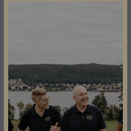
snabb och tillförlitlig hjälp för hela anläggningen.
För större lagringskapacitet kan du parallellkoppla upp
till fyra torn för att uppnå cirka 63 kWh – utan några
extra enheter som t.ex. kombinationsboxar.
Specifikationer
Varumärke
Fronius
Effekt
3,15 kWh
Produktgaranti
10 år
Inomhus och
Installation
skyddade
utomhusområden