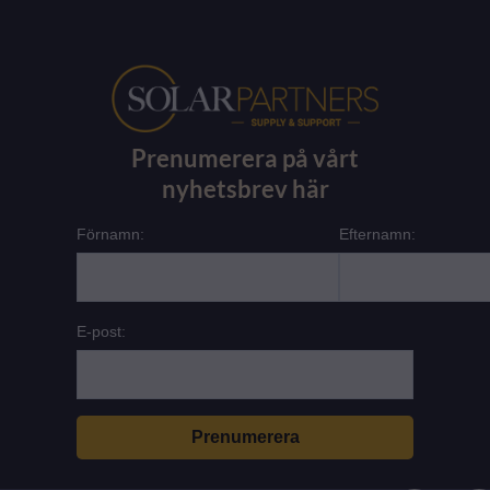
Prenumerera på vårt
nyhetsbrev här
Förnamn:
Efternamn:
E-post:
L