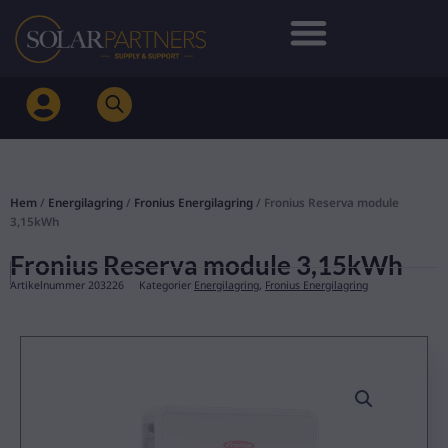
Hoppa
till
innehåll
Hem
/
Energilagring
/
Fronius Energilagring
/ Fronius Reserva module
3,15kWh
Fronius Reserva module 3,15kWh
Artikelnummer
203226
Kategorier
Energilagring
,
Fronius Energilagring