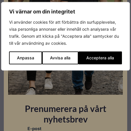
Omgivandetemperatur
-20 till +55°C
Vi värnar om din integritet
Vi använder cookies för att förbättra din surfupplevelse,
visa personliga annonser eller innehåll och analysera vår
trafik. Genom att klicka på "Acceptera alla" samtycker du
till vår användning av cookies.
Datablad
Anpassa
Avvisa alla
Acceptera alla
Datablad
Montageanvisningar
Quick start guide
Prenumerera på vårt
nyhetsbrev
Relaterade produkter
E-post
I lager
I lager