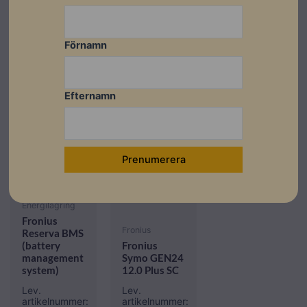
Förnamn
Efternamn
Fronius
Energilagring
Fronius
Fronius
Reserva BMS
(battery
Fronius
management
Symo GEN24
system)
12.0 Plus SC
Lev.
Lev.
artikelnummer:
artikelnummer: