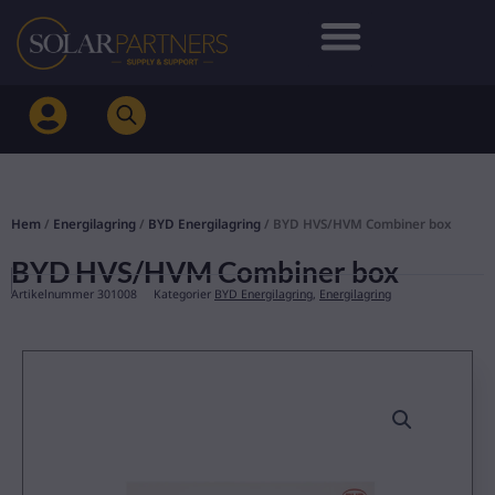
Hoppa
till
innehåll
Hem
/
Energilagring
/
BYD Energilagring
/ BYD HVS/HVM Combiner box
BYD HVS/HVM Combiner box
Artikelnummer
301008
Kategorier
BYD Energilagring
,
Energilagring