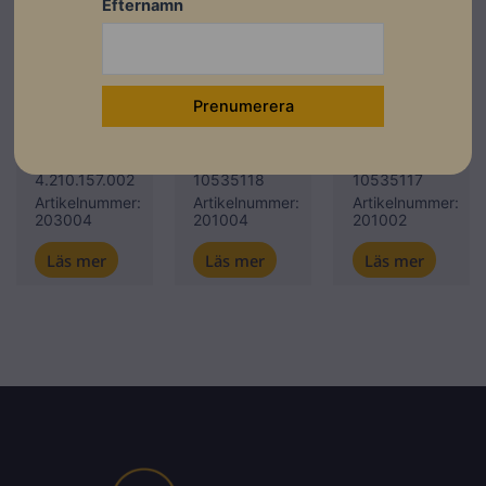
Efternamn
Fyndhörna
Växelriktare
Fronius
Kostal
Kostal
Fronius
PLENTICORE
PLENTICORE
Symo GEN24
plus 10kW
plus 8.5kW
10.0 Plus
G2
G2
Lev.
Lev.
Lev.
artikelnummer:
artikelnummer:
artikelnummer:
4.210.157.002
10535118
10535117
Artikelnummer:
Artikelnummer:
Artikelnummer:
203004
201004
201002
Läs mer
Läs mer
Läs mer