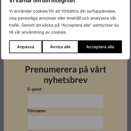
Datablad
Vi värnar om din integritet
Vi använder cookies för att förbättra din surfupplevelse,
Ladda ner
visa personliga annonser eller innehåll och analysera vår
trafik. Genom att klicka på "Acceptera alla" samtycker du
till vår användning av cookies.
Relaterade produkter
Anpassa
Avvisa alla
Acceptera alla
Beställningsvara
I lager
Restnoterad
Utförsäljning
Prenumerera på vårt
nyhetsbrev
E-post
Förnamn
SLUT I
LAGER