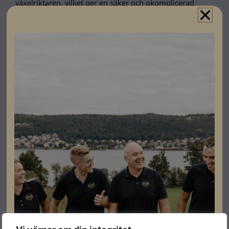
växelriktaren, vilket ger en säker och okomplicerad
lösning.
HVS/HVM Combiner Box kan endast användas med
BYD Battery-Box Premium HVS eller HVM.
Specifikationer
Produktgaranti
10 år
Varumärke
BYD