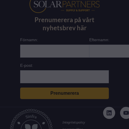
Prenumerera på vårt
nyhetsbrev här
Förnamn:
Efternamn:
E-post:
L
i
n
k
t
Integritetspolicy
e