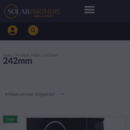
Hoppa
till
innehåll
Hem
/ Produkt Höjd / 242mm
242mm
I lager