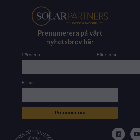
Prenumerera på vårt
nyhetsbrev här
Förnamn:
Efternamn:
E-post:
L
i
n