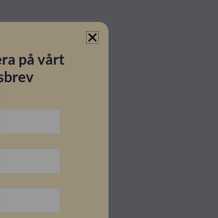
ra på vårt
sbrev