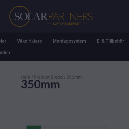
Hoppa
till
innehåll
Öppna Solpaneler
Öppna Växelriktare
Öppna Montagesys
Ö
ler
Växelriktare
Montagesystem
El & Tillbehör
Öppna Erbjudanden
anden
Hem
/ Produkt Bredd / 350mm
350mm