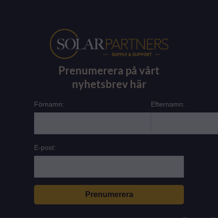
Prenumerera på vårt
nyhetsbrev här
Förnamn:
Efternamn:
E-post:
L