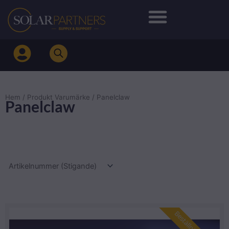
Hoppa
till
innehåll
Hem
/ Produkt Varumärke / Panelclaw
Panelclaw