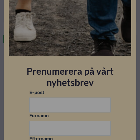
Läs mer
I lager
Prenumerera på vårt
nyhetsbrev
E-post
Förnamn
El & Tillbehör
Panelkabelfäste Acetal UV-beständigt för max 3st
Efternamn