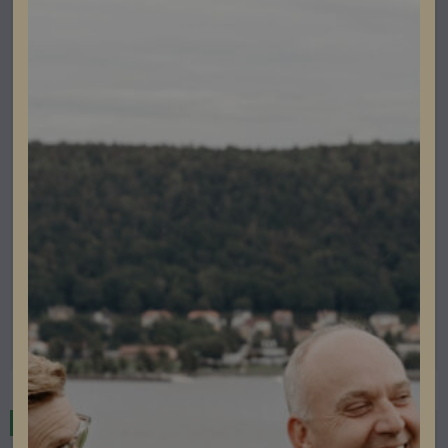
El & Tillbehör
Euroflex UV Tomslang 20mm R100m
Lev. artikelnummer: 4302002
Artikelnummer: 401028
Läs mer
I lager