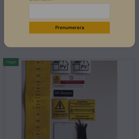
kablar 1 000st/påse
Lev. artikelnummer: HCME06A12-M130
Artikelnummer: 401052
Läs mer
I lager