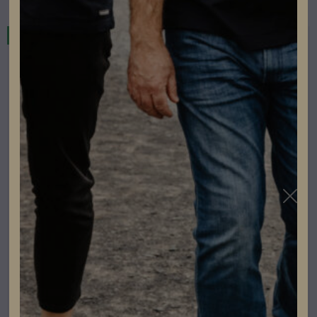
I lager
El & Tillbehör
Svart UV-beständigt Buntband Panduit 4,8x292mm
100st/påse
Lev. artikelnummer: PLT3S-C0
Artikelnummer: 401042