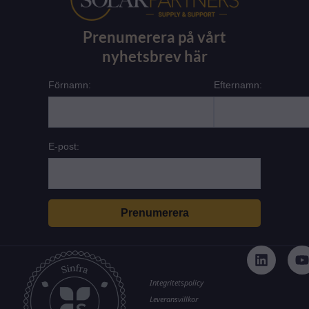
Prenumerera på vårt
nyhetsbrev här
Förnamn:
Efternamn:
E-post:
L
i
n
k
t
Integritetspolicy
e
Leveransvillkor