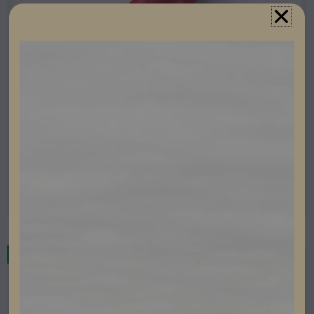
El & Tillbehör
EUROFLEX H1Z2Z2-K 1X6MM RÖD 100m-ring
Artikelnummer: 401018
Läs mer
I lager