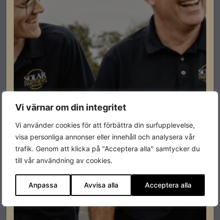
Vi värnar om din integritet
Vi använder cookies för att förbättra din surfupplevelse,
El & Tillbehör
visa personliga annonser eller innehåll och analysera vår
Skyddsslang NW17 galvaniserad stål 21mm ytter-
trafik. Genom att klicka på "Acceptera alla" samtycker du
17mm inner, 25m ring
till vår användning av cookies.
Lev. artikelnummer: 4681000020
Artikelnummer: 401030
Anpassa
Avvisa alla
Acceptera alla
Läs mer