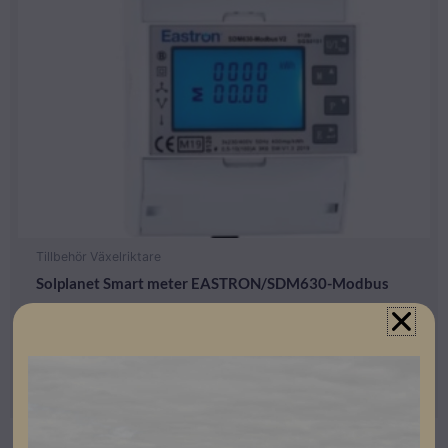
Tillbehör Växelriktare
Solplanet Smart meter EASTRON/SDM630-Modbus
Lev. artikelnummer: 282-00014-00
Artikelnummer: 303582
Läs mer