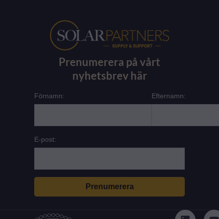
Prenumerera på vårt
nyhetsbrev här
Förnamn:
Efternamn:
E-post:
L
i