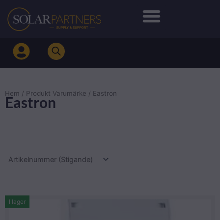
Hoppa
till
innehåll
Hem
/ Produkt Varumärke / Eastron
Eastron
I lager