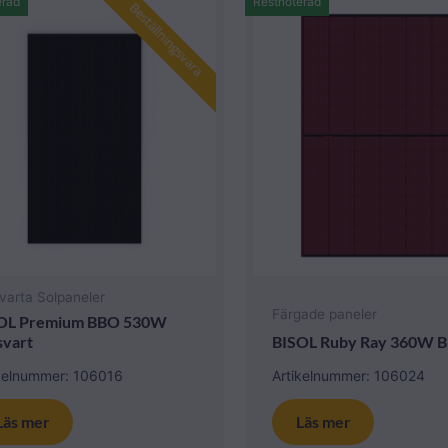
erad
Restnoterad
Beställningsvara
varta Solpaneler
Färgade paneler
OL Premium BBO 530W
svart
BISOL Ruby Ray 360W 
ikelnummer: 106016
Artikelnummer: 106024
Läs mer
Läs mer