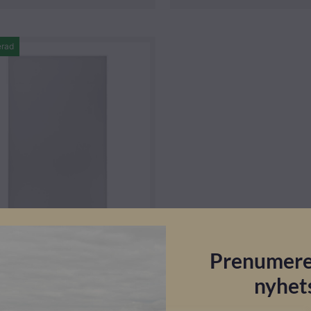
erad
ade paneler
Prenumere
OL Alabaster White 300W
nyhet
O
ikelnummer: 106030