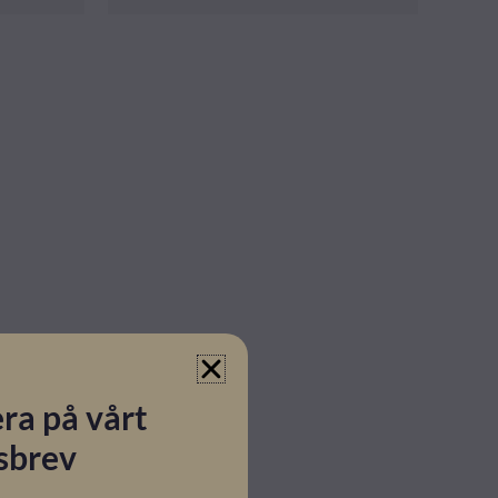
ra på vårt
sbrev