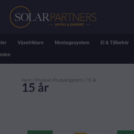
Hoppa
till
innehåll
Öppna Solpaneler
Öppna Växelriktare
Öppna Montagesys
Ö
ler
Växelriktare
Montagesystem
El & Tillbehör
Öppna Erbjudanden
anden
Hem
/ Produkt Produktgaranti / 15 år
15 år