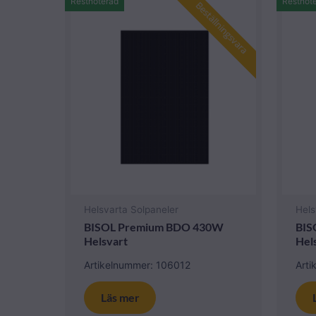
Restnoterad
Restnot
Beställningsvara
Helsvarta Solpaneler
Hels
BISOL Premium BDO 430W
BIS
Helsvart
Hel
Artikelnummer: 106012
Art
Läs mer