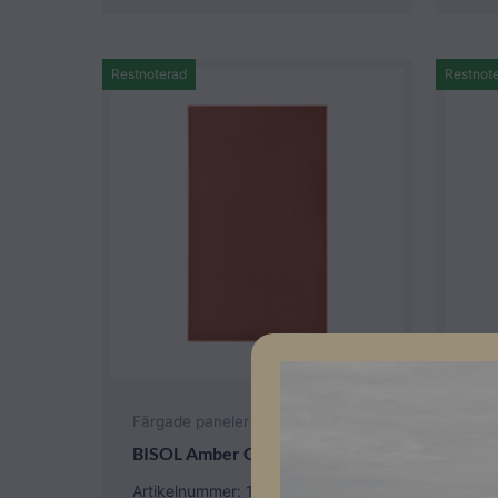
Restnoterad
Restnot
Färg
Färgade paneler
BIS
BISOL Amber Glow 360W BDO
BD
Artikelnummer: 106028
Art