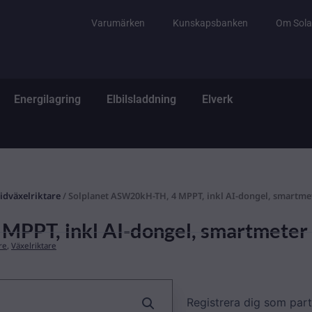
Varumärken
Kunskapsbanken
Om Sola
tem
ppna El & Tillbehör
Öppna Energilagring
Öppna Elbilsladdning
Öppna Elverk
Energilagring
Elbilsladdning
Elverk
idväxelriktare
/ Solplanet ASW20kH-TH, 4 MPPT, inkl AI-dongel, smartme
MPPT, inkl AI-dongel, smartmeter
re
,
Växelriktare
Registrera dig som part