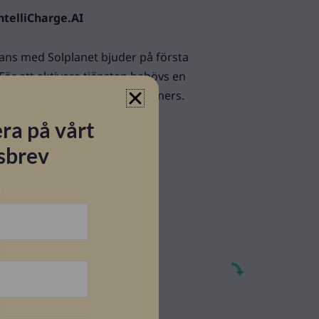
ntelliCharge.AI
ans med Solplanet bjuder på första
. För att aktivera tjänsten behövs en
m tillhandahålls av Solar Partners.
rocessen i nedan guide under
ra på vårt
sbrev