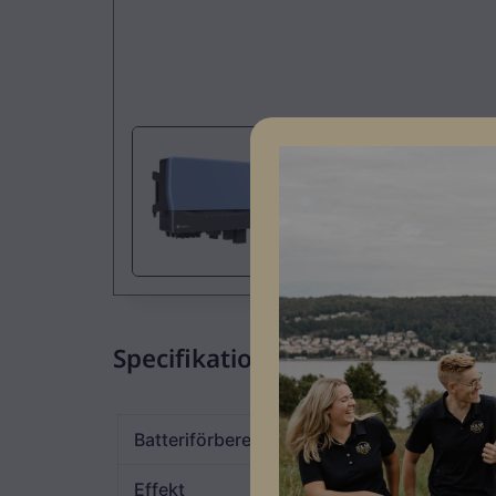
Specifikationer
Batteriförberedd
JA
Effekt
20kW