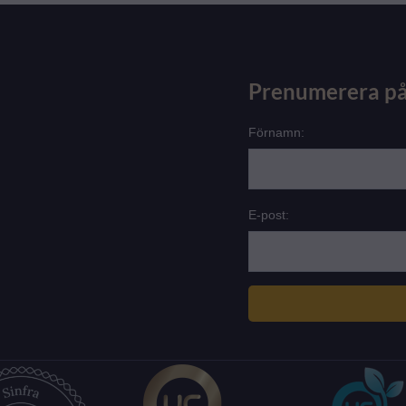
Prenumerera på
Förnamn:
E-post: