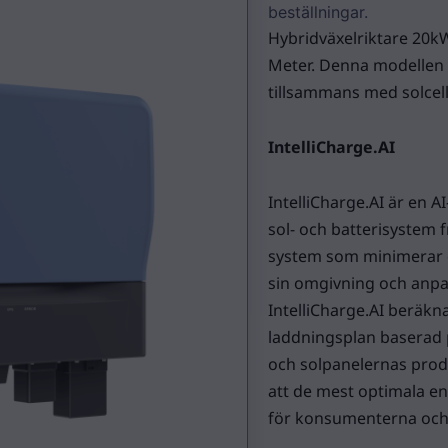
beställningar.
Hybridväxelriktare 20k
Meter. Denna modellen l
tillsammans med solcell
IntelliCharge.AI
IntelliCharge.AI är en 
sol- och batterisystem fr
system som minimerar e
sin omgivning och anpa
IntelliCharge.AI beräkna
laddningsplan baserad 
och solpanelernas produk
att de mest optimala ene
för konsumenterna och 