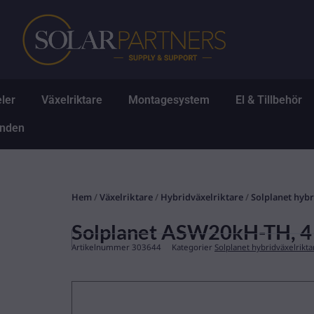
Hoppa
till
innehåll
Öppna Solpaneler
Öppna Växelriktare
Öppna Montagesys
Ö
ler
Växelriktare
Montagesystem
El & Tillbehör
Öppna Erbjudanden
anden
Hem
/
Växelriktare
/
Hybridväxelriktare
/
Solplanet hybr
Solplanet ASW20kH-TH, 4 
Artikelnummer
303644
Kategorier
Solplanet hybridväxelrikta