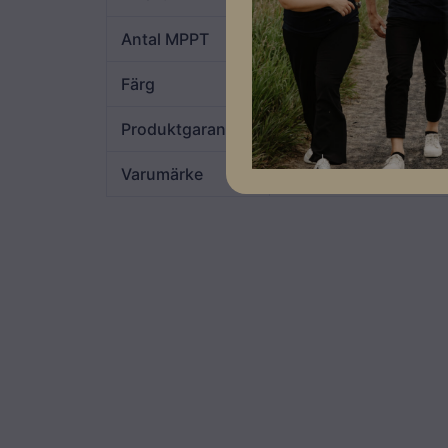
Antal MPPT
4
Färg
Blå
Produktgaranti
10 år
Varumärke
Solplanet