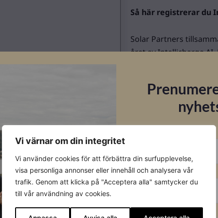
Så här registrerar du I
Solar Partners tillsamm
året av Intellicharge AI
licens/produktnyckel so
Läs mer om uppstartsp
Prenumere
montageanvisningar.
nyhet
E-post
Vi värnar om din integritet
Vi använder cookies för att förbättra din surfupplevelse,
Datablad
Förnamn
visa personliga annonser eller innehåll och analysera vår
trafik. Genom att klicka på "Acceptera alla" samtycker du
Datablad
till vår användning av cookies.
Efternamn
Anpassa
Avvisa alla
Acceptera alla