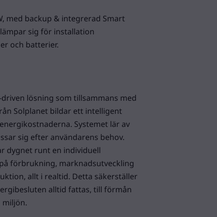
W, med backup & integrerad Smart
ämpar sig för installation
er och batterier.
AI-driven lösning som tillsammans med
ån Solplanet bildar ett intelligent
nergikostnaderna. Systemet lär av
ssar sig efter användarens behov.
r dygnet runt en individuell
på förbrukning, marknadsutveckling
tion, allt i realtid. Detta säkerställer
rgibesluten alltid fattas, till förmån
miljön.