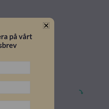
ra på vårt
sbrev