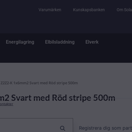
Varumärken
Kunskapsbanken
Om Sola
tem
ppna El & Tillbehör
Öppna Energilagring
Öppna Elbilsladdning
Öppna Elverk
Energilagring
Elbilsladdning
Elverk
1Z2Z2-K 1x6mm2 Svart med Röd stripe 500m
2 Svart med Röd stripe 500m
kontakter
Registrera dig som part