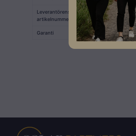
Leverantörens
516245
artikelnummer
Garanti
5 år, 25 års livslängd