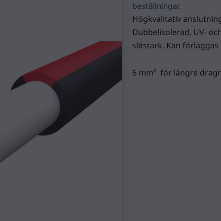
beställningar.
Högkvalitativ anslutnin
Dubbelisolerad, UV- oc
slitstark. Kan förläggas 
6 mm² för längre dragn