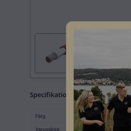
Specifikationer
Färg
Svart med röd stripe
Varumärke
Melbye