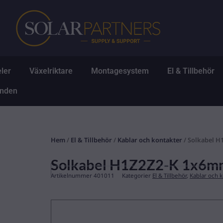
Hoppa
till
innehåll
Öppna Solpaneler
Öppna Växelriktare
Öppna Montagesys
Ö
ler
Växelriktare
Montagesystem
El & Tillbehör
Öppna Erbjudanden
anden
Hem
/
El & Tillbehör
/
Kablar och kontakter
/ Solkabel H
Solkabel H1Z2Z2-K 1x6mm
Artikelnummer
401011
Kategorier
El & Tillbehör
,
Kablar och 