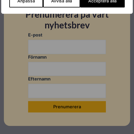
Anpassa
Avvisa alla
Acceptera alla
Garanti
5 år, 25 års livslängd
Prenumerera på vårt
nyhetsbrev
E-post
Datablad
Förnamn
Datablad
Efternamn