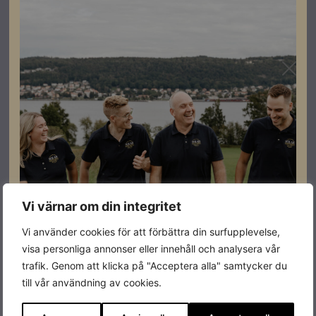
Registrera dig som partner för att se priser och kunna
göra beställningar.
Högkvalitativ anslutningskabel för solpaneler.
Dubbelisolerad, UV- och väderbeständig, halogenfri
och slitstark. Kan förläggas i mark.
6 mm² för längre dragningar och mindre förluster
Specifikationer
Vi värnar om din integritet
Färg
Svart
Vi använder cookies för att förbättra din surfupplevelse,
visa personliga annonser eller innehåll och analysera vår
Varumärke
Melbye
trafik. Genom att klicka på "Acceptera alla" samtycker du
till vår användning av cookies.
Leverantörens
516235
artikelnummer