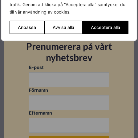
trafik. Genom att klicka på "Acceptera alla" samtycker du
till vår användning av cookies.
Montageanvisningar
Anpassa
Avvisa alla
Acceptera alla
Installationsanvisningar
Användarmanual
Prenumerera på vårt
nyhetsbrev
E-post
Förnamn
Efternamn