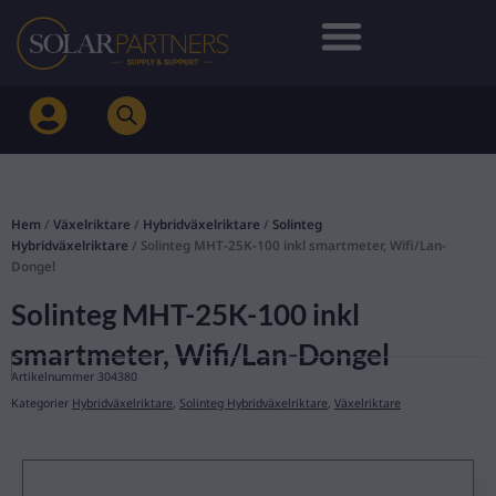
Hoppa
till
innehåll
Hem
/
Växelriktare
/
Hybridväxelriktare
/
Solinteg
Hybridväxelriktare
/ Solinteg MHT-25K-100 inkl smartmeter, Wifi/Lan-
Dongel
Solinteg MHT-25K-100 inkl
smartmeter, Wifi/Lan-Dongel
Artikelnummer
304380
Kategorier
Hybridväxelriktare
,
Solinteg Hybridväxelriktare
,
Växelriktare