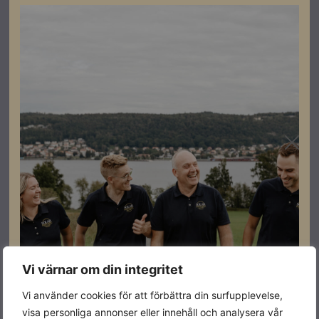
Specifikationer
Batteriförberedd
JA
Effekt
25kW
Varumärke
Solinteg
Leverantörens
MHT-25K-100
artikelnummer
Vi värnar om din integritet
Datablad
Vi använder cookies för att förbättra din surfupplevelse,
visa personliga annonser eller innehåll och analysera vår
Ladda ner